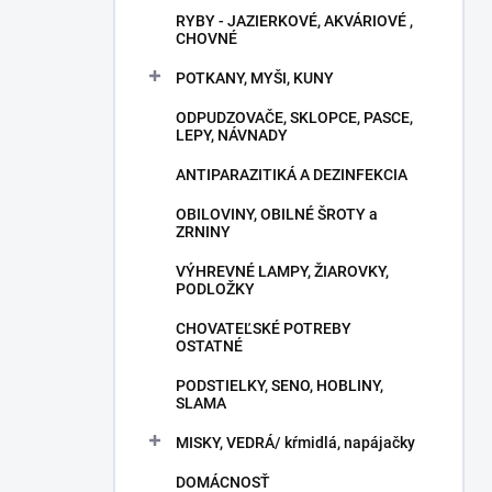
RYBY - JAZIERKOVÉ, AKVÁRIOVÉ ,
CHOVNÉ
POTKANY, MYŠI, KUNY
ODPUDZOVAČE, SKLOPCE, PASCE,
LEPY, NÁVNADY
ANTIPARAZITIKÁ A DEZINFEKCIA
OBILOVINY, OBILNÉ ŠROTY a
ZRNINY
VÝHREVNÉ LAMPY, ŽIAROVKY,
PODLOŽKY
CHOVATEĽSKÉ POTREBY
OSTATNÉ
PODSTIELKY, SENO, HOBLINY,
SLAMA
MISKY, VEDRÁ/ kŕmidlá, napájačky
DOMÁCNOSŤ