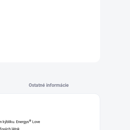
−
+
Pridať do košíka
lnkové krmivo - Pochúťka pre kone v tvare
ečka s príchuťou jablka, bez umelých farbív.
ILNÉ INFORMÁCIE
OPÝTAŤ SA
STRÁŽIŤ
Ostatné informácie
®
 kýbliku.
Energys
Love
ových látok.