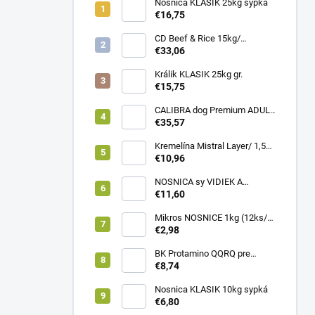
Nosnica KLASIK 25kg sypká
€16,75
CD Beef & Rice 15kg/
Superpremium food
€33,06
Králik KLASIK 25kg gr.
€15,75
CALIBRA dog Premium ADULT
LARGE 12kg
€35,57
Kremelína Mistral Layer/ 1,5
kg vedro
€10,96
NOSNICA sy VIDIEK A
TRADÍCIA 20kg (1paleta/
€11,60
45ks)
Mikros NOSNICE 1kg (12ks/
1kartón)
€2,98
BK Protamino QQRQ pre
nosnice 5kg SANO
€8,74
Nosnica KLASIK 10kg sypká
€6,80