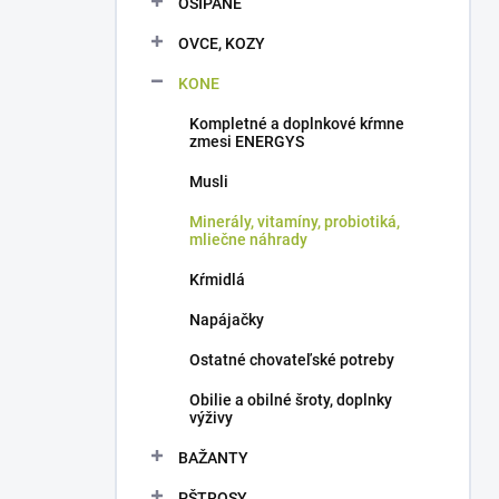
OŠÍPANÉ
e
l
OVCE, KOZY
KONE
Kompletné a doplnkové kŕmne
zmesi ENERGYS
Musli
Minerály, vitamíny, probiotiká,
mliečne náhrady
Kŕmidlá
Napájačky
Ostatné chovateľské potreby
Obilie a obilné šroty, doplnky
výživy
BAŽANTY
PŠTROSY