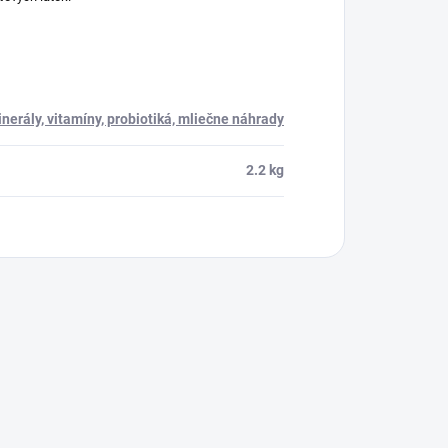
nerály, vitamíny, probiotiká, mliečne náhrady
2.2 kg