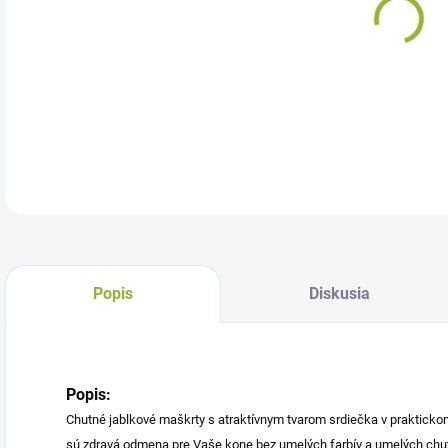
Dop
srdi
DETA
Popis
Diskusia
Popis:
Chutné jablkové maškrty s atraktívnym tvarom srdiečka v praktickom
sú zdravá odmena pre Vaše kone bez umelých farbív a umelých chuť