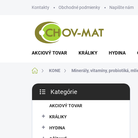
Prejsť
Kontakty
Obchodné podmienky
Napíšte nám
na
obsah
AKCIOVÝ TOVAR
KRÁLIKY
HYDINA
Domov
KONE
Minerály, vitamíny, probiotiká, ml
B
Kategórie
o
Preskočiť
č
kategórie
n
AKCIOVÝ TOVAR
ý
KRÁLIKY
p
a
HYDINA
n