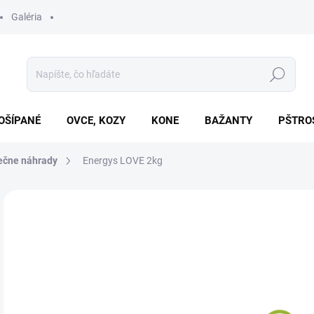
Galéria
Hľadať
OŠÍPANÉ
OVCE, KOZY
KONE
BAŽANTY
PŠTRO
iečne náhrady
Energys LOVE 2kg
Neohodnotené
Podrobnosti hodnotenia
ZNAČKA
€1
Jedn
SK
cena