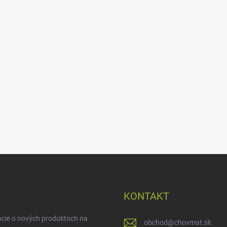
KONTAKT
ácie o nových produktoch na
obchod
@
chovmat.sk