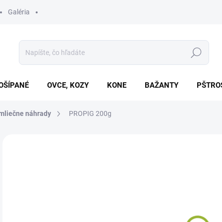
Galéria
Hľadať
OŠÍPANÉ
OVCE, KOZY
KONE
BAŽANTY
PŠTRO
, mliečne náhrady
PROPIG 200g
Neohodnotené
Podrobnosti hodnotenia
€1
Jedn
SK
cena