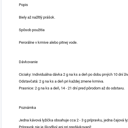
Popis
Biely až nažltlý prášok.
Spôsob použitia
Perorálne v krmive alebo pitnej vode.
Dávkovanie
Ciciaky: Individuálna dávka 2 g na ks a deň po dobu prvých 10 dní živ
Odstavčatá: 2 g na ks a deň pri každej zmene krmiva.
Prasnice: 2 g na ks a deň, 14 - 21 dní pred pôrodom až do odstavu.
Poznámka
Jedna kávová lyžička obsahuje cca 2 - 3 g prípravku, jedna čajová lyž
Prípravok nie je škodlivý ani pri predávkovaní!