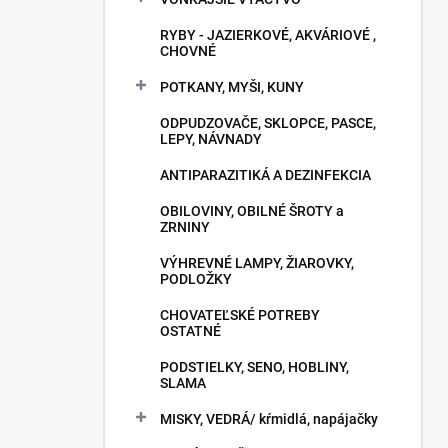
RYBY - JAZIERKOVÉ, AKVÁRIOVÉ ,
CHOVNÉ
POTKANY, MYŠI, KUNY
ODPUDZOVAČE, SKLOPCE, PASCE,
LEPY, NÁVNADY
ANTIPARAZITIKÁ A DEZINFEKCIA
OBILOVINY, OBILNÉ ŠROTY a
ZRNINY
VÝHREVNÉ LAMPY, ŽIAROVKY,
PODLOŽKY
CHOVATEĽSKÉ POTREBY
OSTATNÉ
PODSTIELKY, SENO, HOBLINY,
SLAMA
MISKY, VEDRÁ/ kŕmidlá, napájačky