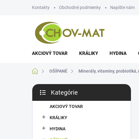
Prejsť
Kontakty
Obchodné podmienky
Napíšte nám
na
obsah
AKCIOVÝ TOVAR
KRÁLIKY
HYDINA
Domov
OŠÍPANÉ
Minerály, vitamíny, probiotiká
B
Kategórie
o
Preskočiť
č
kategórie
n
AKCIOVÝ TOVAR
ý
KRÁLIKY
p
a
HYDINA
n