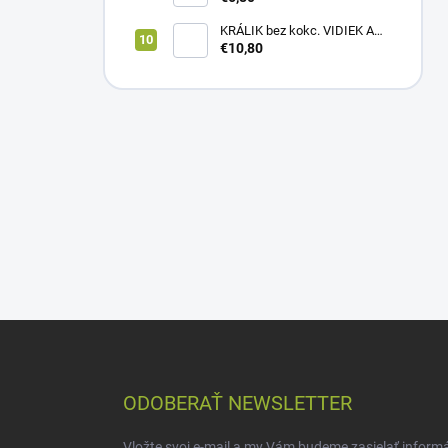
KRÁLIK bez kokc. VIDIEK A
TRADÍCIA 20kg (1paleta/
€10,80
51ks)
Z
á
p
ä
ODOBERAŤ NEWSLETTER
t
i
Vložte svoj e-mail a my Vám budeme zasielať inform