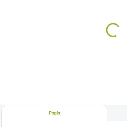
DODÁVATEĽA
(1 KS)
BK Energys
BK Energys
Hobby PIG UNI
Hobby PIG UNI
15 10kg
15 25kg
€12,80
€31
Do košíka
Do košíka
Bielkovinový
Bielkovinový
B
koncentrát pre
koncentrát pre
k
všetky štádiá
všetky štádiá
v
odchovu a výkrmu
odchovu a výkrmu
ošípaných
ošípaných
Popis