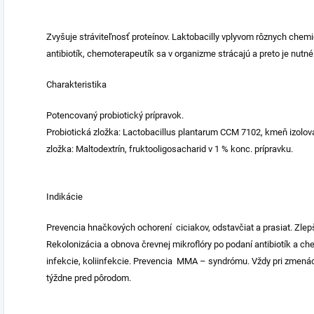
Zvyšuje stráviteľnosť proteínov. Laktobacilly vplyvom rôznych chemi
antibiotík, chemoterapeutík sa v organizme strácajú a preto je nut
Charakteristika
Potencovaný probiotický prípravok.
Probiotická zložka: Lactobacillus plantarum CCM 7102, kmeň izolov
zložka: Maltodextrín, fruktooligosacharid v 1 % konc. prípravku.
Indikácie
Prevencia hnačkových ochorení ciciakov, odstavčiat a prasiat. Zle
Rekolonizácia a obnova črevnej mikroflóry po podaní antibiotík a c
infekcie, koliinfekcie. Prevencia MMA – syndrómu. Vždy pri zmen
týždne pred pôrodom.