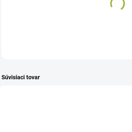
Pot
DETA
Súvisiaci tovar
0004
0093
SKLADOM U
SKLADOM