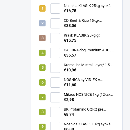
Nosnica KLASIK 25kg sypká
€16,75
CD Beef & Rice 15kg/
Superpremium food
€33,06
Králik KLASIK 25kg gr.
€15,75
CALIBRA dog Premium ADULT
LARGE 12kg
€35,57
Kremelína Mistral Layer/ 1,5
kg vedro
€10,96
NOSNICA sy VIDIEK A
TRADÍCIA 20kg (1paleta/
€11,60
45ks)
Mikros NOSNICE 1kg (12ks/
1kartón)
€2,98
BK Protamino QQRQ pre
nosnice 5kg SANO
€8,74
Nosnica KLASIK 10kg sypká
€6,80