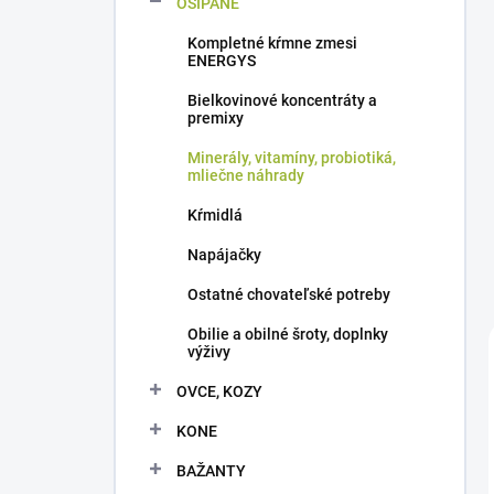
OŠÍPANÉ
e
l
Kompletné kŕmne zmesi
ENERGYS
Bielkovinové koncentráty a
premixy
Minerály, vitamíny, probiotiká,
mliečne náhrady
Kŕmidlá
Napájačky
Ostatné chovateľské potreby
Obilie a obilné šroty, doplnky
výživy
OVCE, KOZY
KONE
BAŽANTY