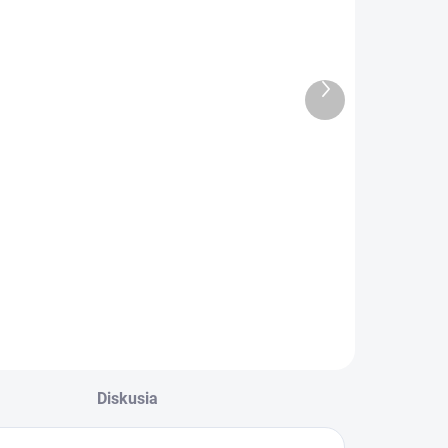
DODACOU LEHOTOU
(>5 KS)
BK Výkrm
BK Protamino
OŠÍPANÉ 25kg
PREMIUM pre
Mikrop
ošípané 5kg
Ďalší
SANO
produkt
€39,50
€9,13
Do košíka
Do košíka
ielkovinový
Komplex minerálov,
oncentrát pre
vitamínov,
ýkrm ošípaných
aminokyselín a
bielkovín pre
ošípané vo výkrme
Diskusia