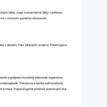
ckých látok /napr. konzervačné látky v potrave/
né ich v črevnom systéme obnovovať.
aný z obsahu čriev zdravých ciciakov. Potencujúca
pšenie a podpora imunitnej odpovede organizmu.
hemoterapeutík. Prevencia a liečba salmonelovej
ách krmiva. Doporučujeme podávať prasniciam dva