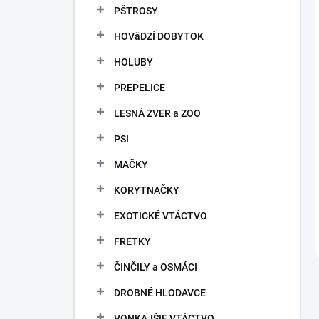
PŠTROSY
HOVäDZÍ DOBYTOK
HOLUBY
PREPELICE
LESNÁ ZVER a ZOO
PSI
MAČKY
KORYTNAČKY
EXOTICKÉ VTÁCTVO
FRETKY
ČINČILY a OSMÁCI
DROBNÉ HLODAVCE
VONKAJŠIE VTÁCTVO