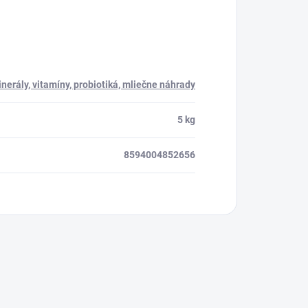
nerály, vitamíny, probiotiká, mliečne náhrady
5 kg
8594004852656