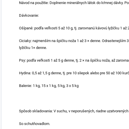
Návod na použitie: Doplnenie minerálnych látok do kŕmnej dávky. Po
Dávkovanie:
Ošípané: podľa veľkosti 5 až 10 g, tj. zarovnanú kávovú lyžičku 1 až 
Ciciaky: najmenším na špičku noža 1 až 3 × denne. Odrastenejším 3 
lyžičku 1× denne.
Psy: podľa veľkosti 1 až 5 g denne, tj. 2 × na špičku noža, až zarovn
Hydina: 0,5 až 1,5 g denne, tj. pre 10 sliepok alebo pre 50 až 100 ku
Balenie: 1 kg, 15 x 1 kg, 5 kg, 3 x 5 kg
Spôsob skladovania: V suchu, v neporušených, riadne uzatvorených 
So schutňovadlom.