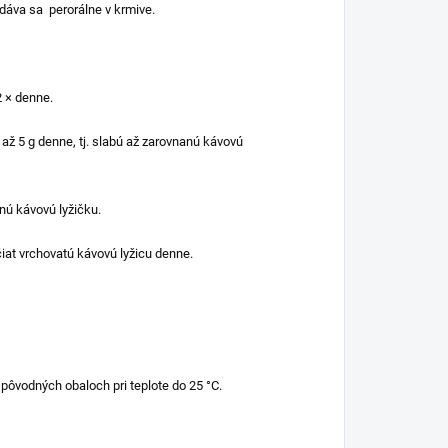
dáva sa perorálne v krmive.
2 × denne.
až 5 g denne, tj. slabú až zarovnanú kávovú
anú kávovú lyžičku.
rčiat vrchovatú kávovú lyžicu denne.
pôvodných obaloch pri teplote do 25 °C.