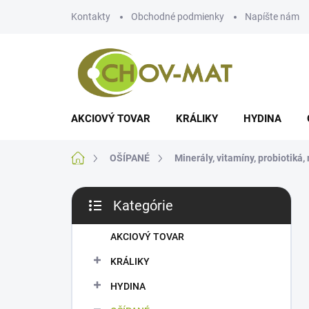
Prejsť
Kontakty
Obchodné podmienky
Napíšte nám
na
obsah
AKCIOVÝ TOVAR
KRÁLIKY
HYDINA
Domov
OŠÍPANÉ
Minerály, vitamíny, probiotiká
B
Kategórie
o
Preskočiť
č
kategórie
n
AKCIOVÝ TOVAR
ý
KRÁLIKY
p
a
HYDINA
n