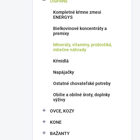
OŠÍPANÉ
e
l
Kompletné kŕmne zmesi
ENERGYS
Bielkovinové koncentráty a
premixy
Minerály, vitamíny, probiotiká,
mliečne náhrady
Kŕmidlá
Napájačky
Ostatné chovateľské potreby
Obilie a obilné šroty, doplnky
výživy
OVCE, KOZY
KONE
BAŽANTY