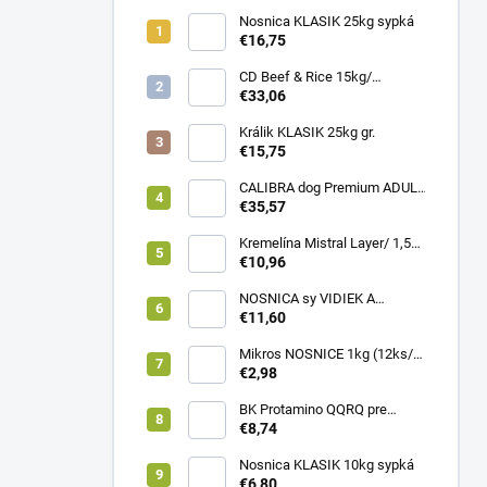
Nosnica KLASIK 25kg sypká
€16,75
CD Beef & Rice 15kg/
Superpremium food
€33,06
Králik KLASIK 25kg gr.
€15,75
CALIBRA dog Premium ADULT
LARGE 12kg
€35,57
Kremelína Mistral Layer/ 1,5
kg vedro
€10,96
NOSNICA sy VIDIEK A
TRADÍCIA 20kg (1paleta/
€11,60
45ks)
Mikros NOSNICE 1kg (12ks/
1kartón)
€2,98
BK Protamino QQRQ pre
nosnice 5kg SANO
€8,74
Nosnica KLASIK 10kg sypká
€6,80