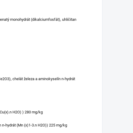
enatý monohydrát (dikalciumfosfát), uhličitan
Fe2O3), chelát železa a aminokyselín n-hydrát
(Cu(x).n H2O) ) 280 mg/kg
 n-hydrát (Mn (x)1-3.n H2O)) 225 mg/kg