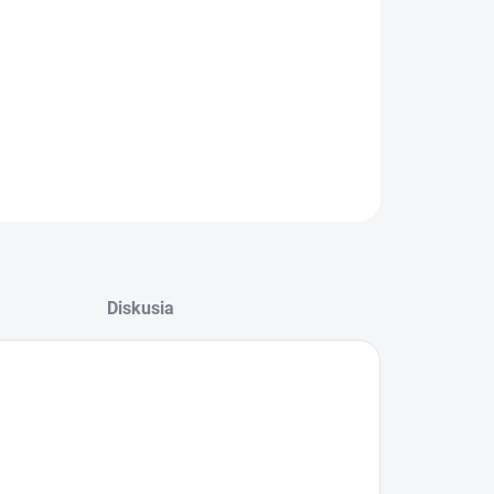
−
+
Pridať do košíka
lnkové minerálne krmivo pre ošípané, psy a hydinu
ILNÉ INFORMÁCIE
OPÝTAŤ SA
STRÁŽIŤ
Diskusia