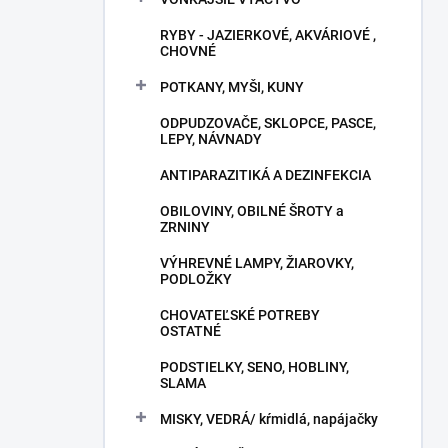
RYBY - JAZIERKOVÉ, AKVÁRIOVÉ ,
CHOVNÉ
POTKANY, MYŠI, KUNY
ODPUDZOVAČE, SKLOPCE, PASCE,
LEPY, NÁVNADY
ANTIPARAZITIKÁ A DEZINFEKCIA
OBILOVINY, OBILNÉ ŠROTY a
ZRNINY
VÝHREVNÉ LAMPY, ŽIAROVKY,
PODLOŽKY
CHOVATEĽSKÉ POTREBY
OSTATNÉ
PODSTIELKY, SENO, HOBLINY,
SLAMA
MISKY, VEDRÁ/ kŕmidlá, napájačky