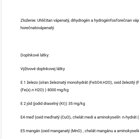
Zloženie: Uhličitan vápenatý, dihydrogén a hydrogénfosforečnan váp
horečnatovápenatý
Doplnkové látky:
Výživové doplnkovej látky
E 1 železo (síran železnatý monohydrát (FeSO4.H2O), oxid železitý (
(Fe(x).n H2O) ) 8000 mg/kg
E 2 jód (jodid draselný (KI)) 35 mg/kg
E4 meď (oxid meďnatý (CuO), chelát medi a aminokyselín n-hydrát 
E5 mangán (oxid manganatý (MnO) , chelát mangánu a aminokyselín