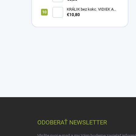
KRÁLIK bez kokc. VIDIEK A
TRADÍCIA 20kg (1paleta/
€10,80
51ks)
Z
á
p
ä
ODOBERAŤ NEWSLETTER
t
i
Vložte svoj e-mail a my Vám budeme zasielať inform