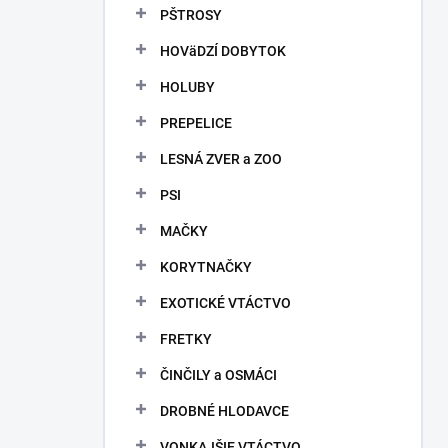
PŠTROSY
HOVäDZÍ DOBYTOK
HOLUBY
PREPELICE
LESNÁ ZVER a ZOO
PSI
MAČKY
KORYTNAČKY
EXOTICKÉ VTÁCTVO
FRETKY
ČINČILY a OSMÁCI
DROBNÉ HLODAVCE
VONKAJŠIE VTÁCTVO