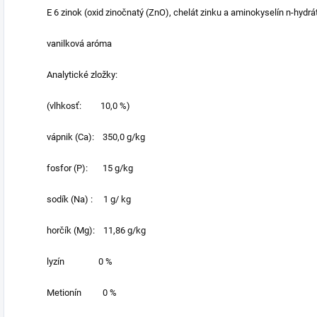
E 6 zinok (oxid zinočnatý (ZnO), chelát zinku a aminokyselín n-hydr
vanilková aróma
Analytické zložky:
(vlhkosť: 10,0 %)
vápnik (Ca): 350,0 g/kg
fosfor (P): 15 g/kg
sodík (Na) : 1 g/ kg
horčík (Mg): 11,86 g/kg
lyzín 0 %
Metionín 0 %