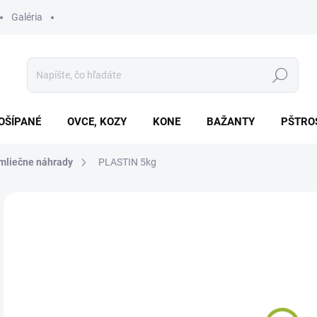
Galéria
Hľadať
OŠÍPANÉ
OVCE, KOZY
KONE
BAŽANTY
PŠTRO
, mliečne náhrady
PLASTIN 5kg
Neohodnotené
Podrobnosti hodnotenia
€1
Jedn
SK
cena