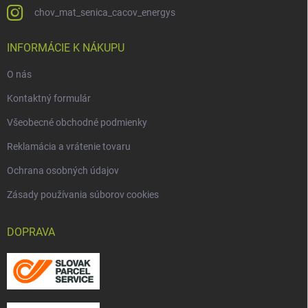
chov_mat_senica_cacov_energys
INFORMÁCIE K NÁKUPU
O nás
Kontaktný formulár
Všeobecné obchodné podmienky
Reklamácia a vrátenie tovaru
Ochrana osobných údajov
Zásady používania súborov cookies
DOPRAVA