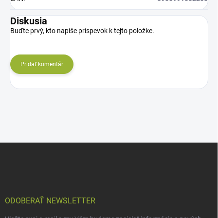
Diskusia
Buďte prvý, kto napíše príspevok k tejto položke.
Pridať komentár
Z
á
p
ä
t
i
ODOBERAŤ NEWSLETTER
e