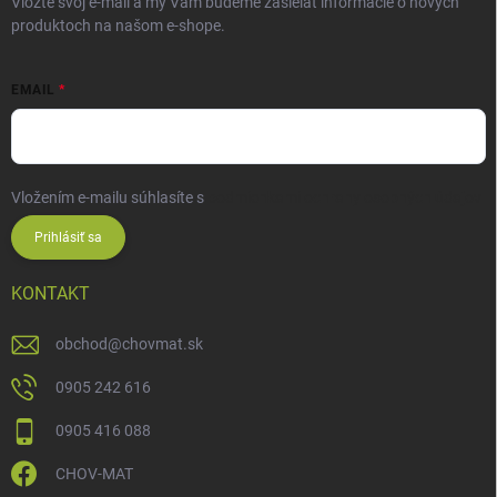
Vložte svoj e-mail a my Vám budeme zasielať informácie o nových
produktoch na našom e-shope.
EMAIL
Vložením e-mailu súhlasíte s
podmienkami ochrany osobných údajov
Prihlásiť sa
KONTAKT
obchod
@
chovmat.sk
0905 242 616
0905 416 088
CHOV-MAT