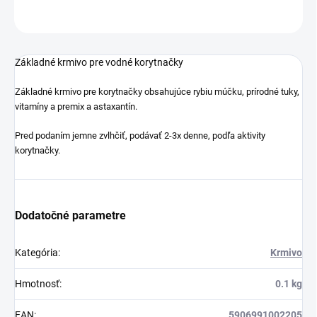
OPÝTAŤ SA
STRÁŽIŤ
Základné krmivo pre vodné korytnačky
Základné krmivo pre korytnačky obsahujúce rybiu múčku, prírodné tuky,
vitamíny a premix a astaxantín.
Pred podaním jemne zvlhčiť, podávať 2-3x denne, podľa aktivity
korytnačky.
Dodatočné parametre
Kategória
:
Krmivo
Hmotnosť
:
0.1 kg
EAN
:
5906991002205