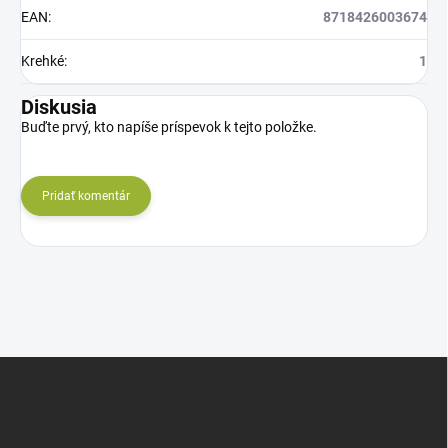
EAN
:
8718426003674
Krehké
:
1
Diskusia
Buďte prvý, kto napíše príspevok k tejto položke.
Pridať komentár
Z
á
p
ä