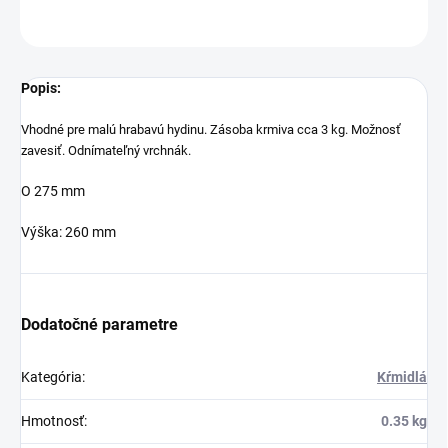
OPÝTAŤ SA
STRÁŽIŤ
Popis:
Vhodné pre malú hrabavú hydinu. Zásoba krmiva cca 3 kg. Možnosť
zavesiť. Odnímateľný vrchnák.
O 275 mm
Výška: 260 mm
Dodatočné parametre
Kategória
:
Kŕmidlá
Hmotnosť
:
0.35 kg