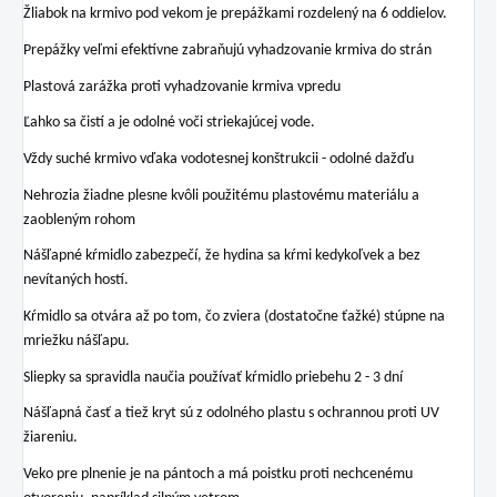
Žliabok na krmivo pod vekom je prepážkami rozdelený na 6 oddielov.
Prepážky veľmi efektívne zabraňujú vyhadzovanie krmiva do strán
Plastová zarážka proti vyhadzovanie krmiva vpredu
Ľahko sa čistí a je odolné voči striekajúcej vode.
Vždy suché krmivo vďaka vodotesnej konštrukcii - odolné dažďu
Nehrozia žiadne plesne kvôli použitému plastovému materiálu a
zaobleným rohom
Nášľapné kŕmidlo zabezpečí, že hydina sa kŕmi kedykoľvek a bez
nevítaných hostí.
Kŕmidlo sa otvára až po tom, čo zviera (dostatočne ťažké) stúpne na
mriežku nášľapu.
Sliepky sa spravidla naučia používať kŕmidlo priebehu 2 - 3 dní
Nášľapná časť a tiež kryt sú z odolného plastu s ochrannou proti UV
žiareniu.
Veko pre plnenie je na pántoch a má poistku proti nechcenému