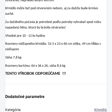
otvoreniu, napríklad silným vetrom
Kŕmidlo môže byť pod otvoreným nebom, aj za dažďa bude krmivo
suché.
Za daždivého počasia je potrebné podľa potreby vyhrabať spod roštu
napadanú hlinu, ktorá by bránila otváraniu!
Vhodné pre 10 - 12 ks hydiny
Rozmery nášľapného kŕmidla: 33.5 x 23 x 66 cm výška, 49 cm hĺbka s
nášľapom
Váha 7,8 kg
Rozmery kartónu: 64 x 36 x 26, váha 8,6 kg
TENTO VÝROBOK ODPORÚČAME
!!!
Dodatočné parametre
Kategória
:
Kŕmidlá