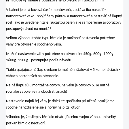
Kŕmidlo je vyrobené z pozinkovaného plechu s hrúbkou 1 mm
V balení je celá kovová časť zmontovaná, zostáva iba nasadiť -
namontovať veko - spojiť čapy pántov a namontovať a nastaviť nášľapný
rošt, ako je uvedené nižšie. Súčasťou balenia je samozrejme aj obrazový
postupový návod na montáž
Veľkou výhodou tohto typu kŕmidla je možnosť nastavenia potrebné
váhy pre otvorenie spodného veka.
Možné nastavenie váhy potrebné na otvorenie: 450g. 600g. 1200g.
1600g. 2500g - postupujte podľa návodu.
Tiahla spájajúce nášľap s vekom je možné inštalovať v 5 kombináciách -
váhach potrebných na otvorenie.
Na nášľapu sú 3 montážne otvory, na veku je otvorov 5. Je nutné
rovnaké zapojenie na oboch stranách!
Nastavenie najnižšej váhy je dôležité spočiatku pri učení - využijeme
spodné najvzdialenejšie a horný najbližší otvor
Výhodou je, že sliepky kŕmidlo otvárajú celou svojou váhou, ani veľký
potkan kŕmidlo neotvorí.