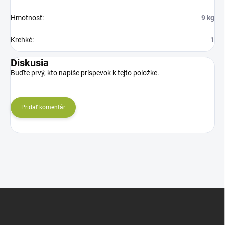
Hmotnosť
:
9 kg
Krehké
:
1
Diskusia
Buďte prvý, kto napíše príspevok k tejto položke.
Pridať komentár
Z
á
p