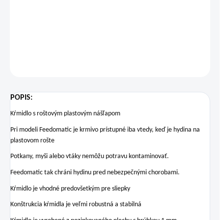
Jednostranné nášľapné kŕmidlo 20kg
DETAILNÉ INFORMÁCIE
OPÝTAŤ SA
STRÁŽIŤ
POPIS:
Kŕmidlo s roštovým plastovým nášľapom
Pri modeli Feedomatic je krmivo prístupné iba vtedy, keď je hydina na
plastovom rošte
Potkany, myši alebo vtáky nemôžu potravu kontaminovať.
Feedomatic tak chráni hydinu pred nebezpečnými chorobami.
Kŕmidlo je vhodné predovšetkým pre sliepky
Konštrukcia kŕmidla je veľmi robustná a stabilná