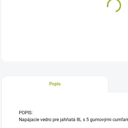
Nap
spä
DETA
Popis
POPIS:
Napájacie vedro pre jahňatá 8L s 5 gumovými cumľa