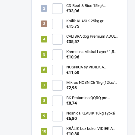
CD Beef & Rice 15kg/
Superpremium food
€33,06
Králik KLASIK 25kg gr.
€15,75
CALIBRA dog Premium ADULT
LARGE 12kg
€35,57
Kremelína Mistral Layer/ 1,5
kg vedro
€10,96
NOSNICA sy VIDIEK A
TRADÍCIA 20kg (1paleta/
€11,60
45ks)
Mikros NOSNICE 1kg (12ks/
1kartón)
€2,98
BK Protamino QQRQ pre
nosnice 5kg SANO
€8,74
Nosnica KLASIK 10kg sypká
€6,80
KRÁLIK bez kokc. VIDIEK A
TRADÍCIA 20kg (1paleta/
€10,80