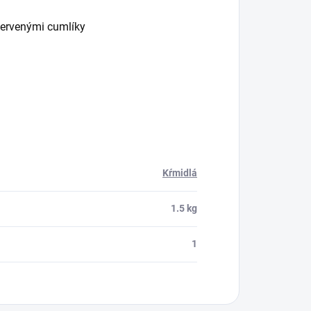
červenými cumlíky
Kŕmidlá
1.5 kg
1