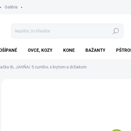
Galéria
Hľadať
OŠÍPANÉ
OVCE, KOZY
KONE
BAŽANTY
PŠTRO
ačka 8L JAHŇA/ 5 cumľov, s krytom a držiakom
Neohodnotené
Podrobnosti hodnotenia
€2
Jedn
SK
cena