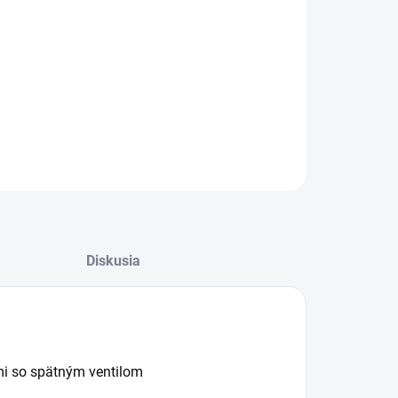
−
+
Pridať do košíka
ájacie vedro pre jahňatá 8l s 5 gum.cumľami so
tným ventilom
ILNÉ INFORMÁCIE
OPÝTAŤ SA
STRÁŽIŤ
Diskusia
mi so spätným ventilom