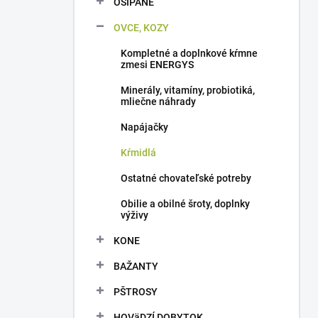
OŠÍPANÉ
e
l
OVCE, KOZY
Kompletné a doplnkové kŕmne
zmesi ENERGYS
Minerály, vitamíny, probiotiká,
mliečne náhrady
Napájačky
Kŕmidlá
Ostatné chovateľské potreby
Obilie a obilné šroty, doplnky
výživy
KONE
BAŽANTY
PŠTROSY
HOVäDZÍ DOBYTOK