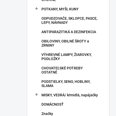
POTKANY, MYŠI, KUNY
ODPUDZOVAČE, SKLOPCE, PASCE,
LEPY, NÁVNADY
ANTIPARAZITIKÁ A DEZINFEKCIA
OBILOVINY, OBILNÉ ŠROTY a
ZRNINY
VÝHREVNÉ LAMPY, ŽIAROVKY,
PODLOŽKY
CHOVATEĽSKÉ POTREBY
OSTATNÉ
PODSTIELKY, SENO, HOBLINY,
SLAMA
MISKY, VEDRÁ/ kŕmidlá, napájačky
DOMÁCNOSŤ
Značky