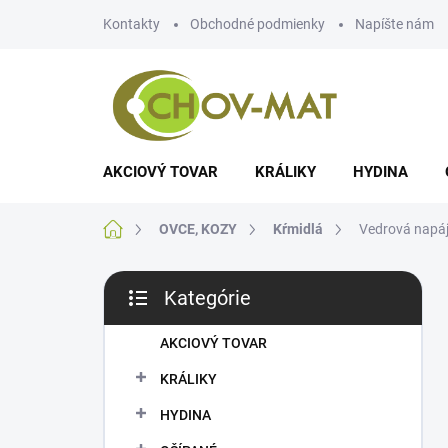
Prejsť
Kontakty
Obchodné podmienky
Napíšte nám
na
obsah
AKCIOVÝ TOVAR
KRÁLIKY
HYDINA
Domov
OVCE, KOZY
Kŕmidlá
Vedrová napáj
B
Kategórie
o
Preskočiť
č
kategórie
n
AKCIOVÝ TOVAR
ý
KRÁLIKY
p
a
HYDINA
n