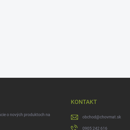
KONTAKT
ácie o nových produktoch na
obchod
@
chovmat.sk
0905 242 616