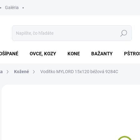
Galéria
Hľadať
OŠÍPANÉ
OVCE, KOZY
KONE
BAŽANTY
PŠTRO
ka
Kožené
Vodítko MYLORD 15x120 béžová 9284C
Neohodnotené
Podrobnosti hodnotenia
€5
Jedn
SK
cena