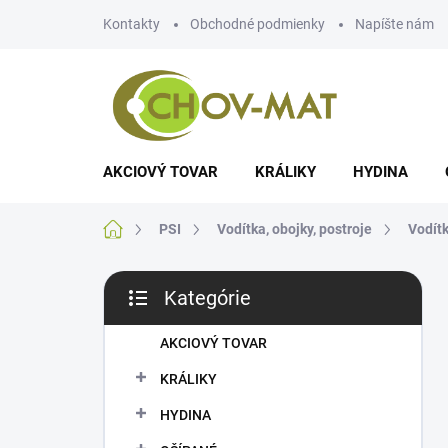
Prejsť
Kontakty
Obchodné podmienky
Napíšte nám
na
obsah
AKCIOVÝ TOVAR
KRÁLIKY
HYDINA
Domov
PSI
Vodítka, obojky, postroje
Vodít
B
Kategórie
o
Preskočiť
č
kategórie
n
AKCIOVÝ TOVAR
ý
KRÁLIKY
p
a
HYDINA
n