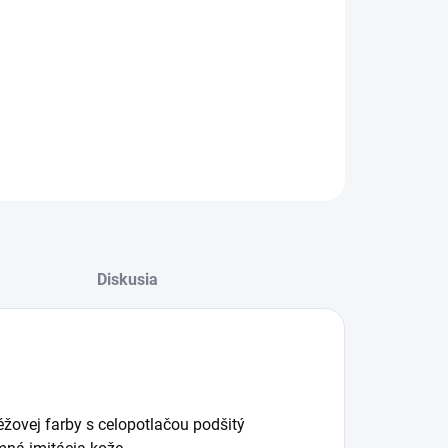
−
+
Pridať do košíka
ítko Mylord béžové 1,5 x 120 cm
ILNÉ INFORMÁCIE
OPÝTAŤ SA
STRÁŽIŤ
Diskusia
žovej farby s celopotlačou podšitý