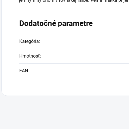
jemným nylonom v rovnakej farbe. Veľmi mäkká príje
Dodatočné parametre
Kategória
:
Hmotnosť
:
EAN
: