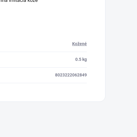
mná imitácia kože
Kožené
0.5 kg
8023222062849