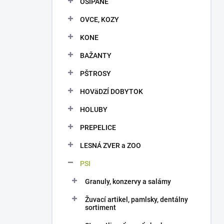
OŠÍPANÉ
e
l
OVCE, KOZY
KONE
BAŽANTY
PŠTROSY
HOVäDZÍ DOBYTOK
HOLUBY
PREPELICE
LESNÁ ZVER a ZOO
PSI
Granuly, konzervy a salámy
Žuvací artikel, pamlsky, dentálny
sortiment