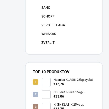
SANO
SCHOPF
VERSELE LAGA
WHISKAS
ZVERLIT
TOP 10 PRODUKTOV
Nosnica KLASIK 25kg sypká
€16,75
CD Beef & Rice 15kg/
Superpremium food
€33,06
Králik KLASIK 25kg gr.
€15,75