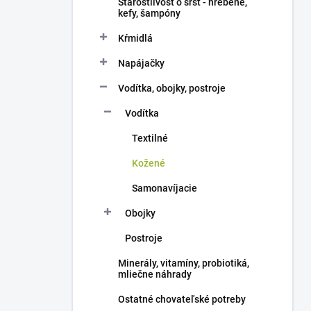
Starostlivosť o srsť - hrebene,
kefy, šampóny
Kŕmidlá
Napájačky
Vodítka, obojky, postroje
Vodítka
Textilné
Kožené
Samonavíjacie
Obojky
Postroje
Minerály, vitamíny, probiotiká,
mliečne náhrady
Ostatné chovateľské potreby