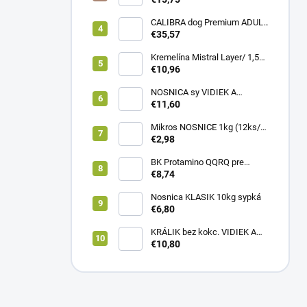
CALIBRA dog Premium ADULT
LARGE 12kg
€35,57
Kremelína Mistral Layer/ 1,5
kg vedro
€10,96
NOSNICA sy VIDIEK A
TRADÍCIA 20kg (1paleta/
€11,60
45ks)
Mikros NOSNICE 1kg (12ks/
1kartón)
€2,98
BK Protamino QQRQ pre
nosnice 5kg SANO
€8,74
Nosnica KLASIK 10kg sypká
€6,80
KRÁLIK bez kokc. VIDIEK A
TRADÍCIA 20kg (1paleta/
€10,80
51ks)