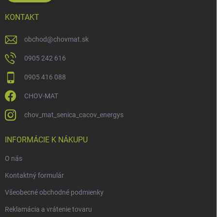
KONTAKT
obchod
@
chovmat.sk
0905 242 616
0905 416 088
CHOV-MAT
chov_mat_senica_cacov_energys
INFORMÁCIE K NÁKUPU
O nás
Kontaktný formulár
Všeobecné obchodné podmienky
Reklamácia a vrátenie tovaru