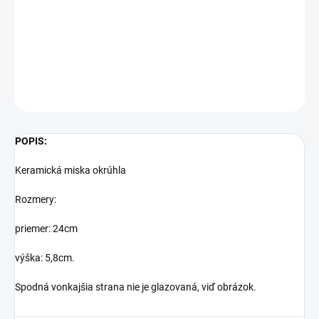
Keramická miska stieraná 24cm
DETAILNÉ INFORMÁCIE
OPÝTAŤ SA
STRÁŽIŤ
POPIS:
Keramická miska okrúhla
Rozmery:
priemer: 24cm
výška: 5,8cm.
Spodná vonkajšia strana nie je glazovaná, viď obrázok.