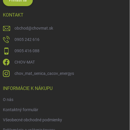
Prihlásiť sa
KONTAKT
obchod
@
chovmat.sk
0905 242 616
0905 416 088
CHOV-MAT
chov_mat_senica_cacov_energys
INFORMÁCIE K NÁKUPU
O nás
Kontaktný formulár
Všeobecné obchodné podmienky