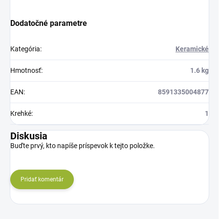
Dodatočné parametre
Kategória
:
Keramické
Hmotnosť
:
1.6 kg
EAN
:
8591335004877
Krehké
:
1
Diskusia
Buďte prvý, kto napíše príspevok k tejto položke.
Pridať komentár