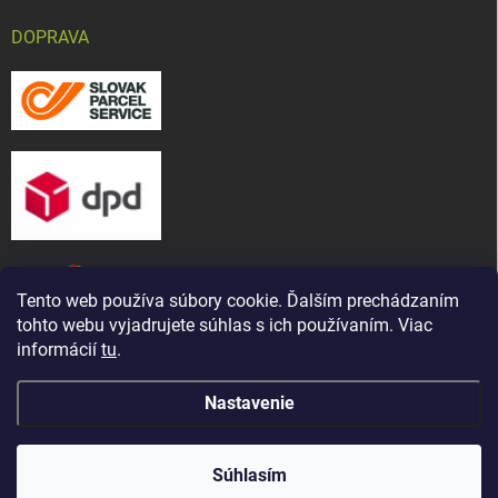
DOPRAVA
Tento web používa súbory cookie. Ďalším prechádzaním
tohto webu vyjadrujete súhlas s ich používaním. Viac
informácií
tu
.
Nastavenie
Copyright 2026
CHOV-MAT, s. r. o.
. Všetky práva vyhradené.
Upraviť
Naša predajňa bola presťahovaná ! Nájdete nás na novej
nastavenie cookies
adrese: ul. Martina Bartoňa 5421/ 7A, Senica - Čáčov
Súhlasím
(známe ako Pánska cesta)