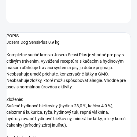
DETAILNÉ INFORMÁCIE
OPÝTAŤ SA
STRÁŽIŤ
POPIS
Josera Dog SensiPlus 0,9 kg
Kompletné suché krmivo Josera Sensi Plus je vhodné pre psy s
citlivým trávením. Vyvážená receptúra s kačacím a hydinovým
mäsom uľahčuje tráviaci systém a psy ju dobre prijímajú.
Neobsahuje umelé príchute, konzervačné látky a GMO.
Neobsahuje zložky, ktoré môžu spôsobovať alergie. Vhodné pre
psov s normálnou úrovňou aktivity.
Zloženie:
Sušené hydinové bielkoviny (hydina 23,0 %, kačica 4,0 %),
celozrnná kukurica, ryža, hydinový tuk, repná vláknina,
hydrolyzované hydinové bielkoviny, minerálne látky, mletý koreň
čakanky (prírodný zdroj inulínu).