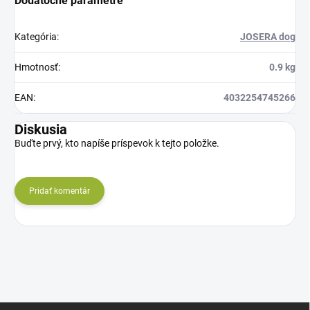
Dodatočné parametre
Kategória
:
JOSERA dog
Hmotnosť
:
0.9 kg
EAN
:
4032254745266
Diskusia
Buďte prvý, kto napíše príspevok k tejto položke.
Pridať komentár
Z