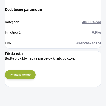
Dodatočné parametre
Kategória
:
JOSERA dog
Hmotnosť
:
0.9 kg
EAN
:
4032254745174
Diskusia
Buďte prvý, kto napíše príspevok k tejto položke.
Pridať komentár