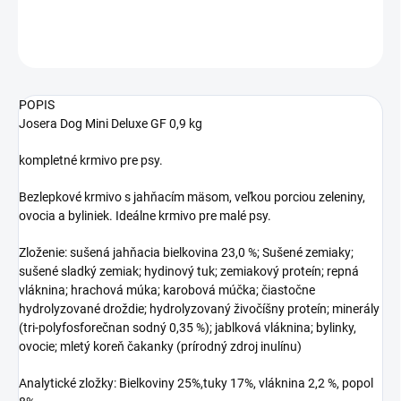
DETAILNÉ INFORMÁCIE
OPÝTAŤ SA
STRÁŽIŤ
POPIS
Josera Dog Mini Deluxe GF 0,9 kg
kompletné krmivo pre psy.
Bezlepkové krmivo s jahňacím mäsom, veľkou porciou zeleniny,
ovocia a byliniek. Ideálne krmivo pre malé psy.
Zloženie: sušená jahňacia bielkovina 23,0 %; Sušené zemiaky;
sušené sladký zemiak; hydinový tuk; zemiakový proteín; repná
vláknina; hrachová múka; karobová múčka; čiastočne
hydrolyzované droždie; hydrolyzovaný živočíšny proteín; minerály
(tri-polyfosforečnan sodný 0,35 %); jablková vláknina; bylinky,
ovocie; mletý koreň čakanky (prírodný zdroj inulínu)
Analytické zložky: Bielkoviny 25%,tuky 17%, vláknina 2,2 %, popol