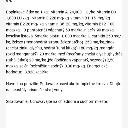
8%.
Doplnkové látky na 1 kg: vitamin A 24,000 I.U./kg vitamin D3
1,800 I.U./kg , vitamin E 220 mg/kg vitamin B1 15 mg/ kg
vitamin B2 20 mg/ kg, vitamin B6 20 mg/kg, vitamin B12 100
mcg/kg. D-pantotenát vápenatý 50 mg/kg ,niacín 90 mg/kg,
kyselina listová 5mg/kg biotín 1, 000 mcg/kg, L-carnitín 250 mg/
kg, železo (monohydrát síranu železnatého) 250 mg/kg,zinok
(chelát zinku glycínu, hydrát(tuhá látka)) 180 mg/kg ,mangán
(oxid manganatý) 20 mg/kg meď (meďnatý chelát glycínu)hydrát
(tuhá látka)) 20 mg/kg ,jód (jodičnan vápenatý, bezvodý) 2,50
mg/kg ,selén (seleničitan sodný) 0,30 mg/kg. Energetická
hodnota: 3,828 kcal/kg.
Návod na použitie: Podávajte psovi ako kompletné krmivo. Dbajte
na neustály prísun čerstvej vody.
Skladovanie : Uchovávajte na chladnom a suchom mieste.