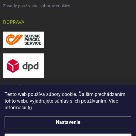
Zásady používania súborov cookies
DOPRAVA
Tento web používa súbory cookie. Ďalším prechádzaním
tohto webu vyjadrujete súhlas s ich používaním. Viac
informácií
tu
.
Nastavenie
Copyright 2026
CHOV-MAT, s. r. o.
. Všetky práva vyhradené.
Upraviť
Naša predajňa bola presťahovaná ! Nájdete nás na novej