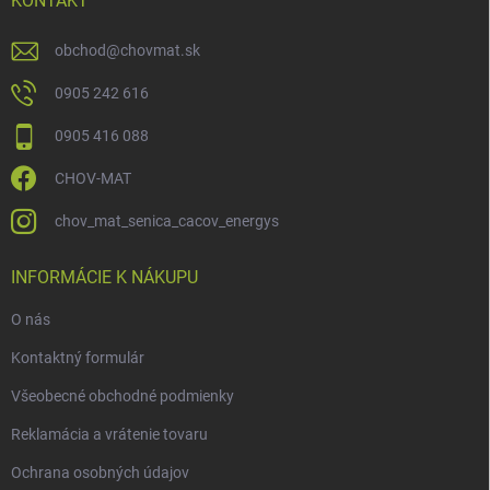
KONTAKT
obchod
@
chovmat.sk
0905 242 616
0905 416 088
CHOV-MAT
chov_mat_senica_cacov_energys
INFORMÁCIE K NÁKUPU
O nás
Kontaktný formulár
Všeobecné obchodné podmienky
Reklamácia a vrátenie tovaru
Ochrana osobných údajov