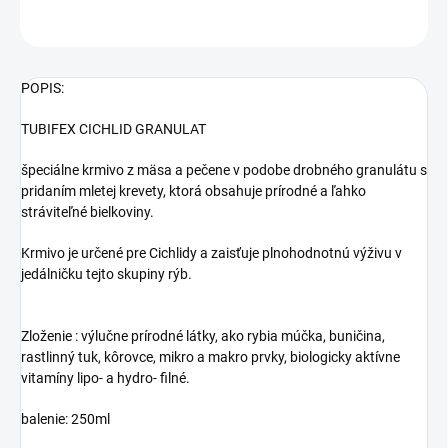
OPÝTAŤ SA
STRÁŽIŤ
POPIS:
TUBIFEX CICHLID GRANULAT
špeciálne krmivo z mäsa a pečene v podobe drobného granulátu s
pridaním mletej krevety, ktorá obsahuje prírodné a ľahko
stráviteľné bielkoviny.
Krmivo je určené pre Cichlidy a zaisťuje plnohodnotnú výživu v
jedálničku tejto skupiny rýb.
Zloženie : výlučne prírodné látky, ako rybia múčka, buničina,
rastlinný tuk, kôrovce, mikro a makro prvky, biologicky aktívne
vitamíny lipo- a hydro- filné.
balenie: 250ml