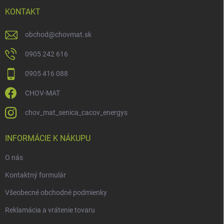
KONTAKT
obchod
@
chovmat.sk
0905 242 616
0905 416 088
CHOV-MAT
chov_mat_senica_cacov_energys
INFORMÁCIE K NÁKUPU
O nás
Kontaktný formulár
Všeobecné obchodné podmienky
Reklamácia a vrátenie tovaru