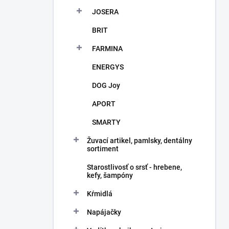
JOSERA
BRIT
FARMINA
ENERGYS
DOG Joy
APORT
SMARTY
Žuvací artikel, pamlsky, dentálny
sortiment
Starostlivosť o srsť - hrebene,
kefy, šampóny
Kŕmidlá
Napájačky