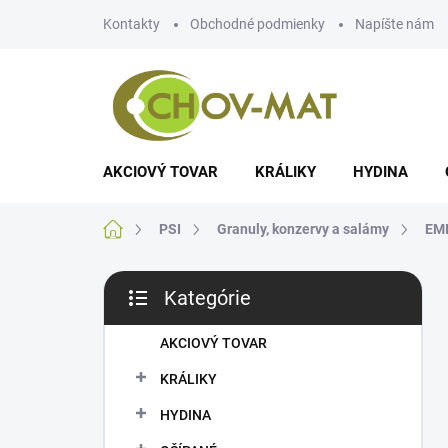
Prejsť
Kontakty
Obchodné podmienky
Napíšte nám
na
obsah
AKCIOVÝ TOVAR
KRÁLIKY
HYDINA
Domov
PSI
Granuly, konzervy a salámy
EM
B
Kategórie
o
Preskočiť
č
kategórie
n
AKCIOVÝ TOVAR
ý
KRÁLIKY
p
a
HYDINA
n