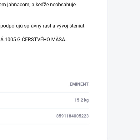
tnom jahňacom, a keďže neobsahuje
odporujú správny rast a vývoj šteniat.
Á 1005 G ČERSTVÉHO MÄSA.
EMINENT
15.2 kg
8591184005223