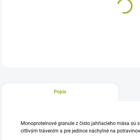
Bezl
suk
DETA
Popis
Monoproteínové granule z čisto jahňacieho mäsa sú sk
citlivým trávením a pre jedince náchylné na potravino