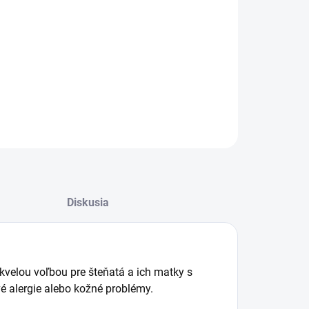
−
+
Pridať do košíka
epkové krmivo pre šteňatá, gravidné a dojčiace
y všetkých plemien
ILNÉ INFORMÁCIE
OPÝTAŤ SA
STRÁŽIŤ
Diskusia
velou voľbou pre šteňatá a ich matky s
vé alergie alebo kožné problémy.