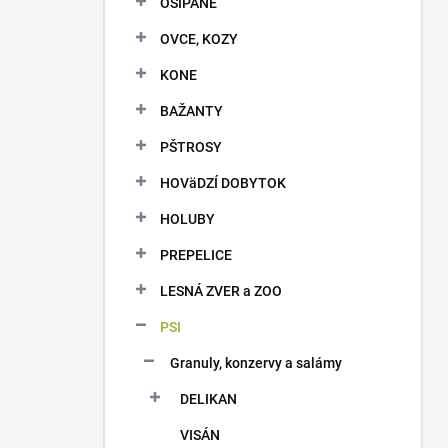
OŠÍPANÉ
e
l
OVCE, KOZY
KONE
BAŽANTY
PŠTROSY
HOVäDZÍ DOBYTOK
HOLUBY
PREPELICE
LESNÁ ZVER a ZOO
PSI
Granuly, konzervy a salámy
DELIKAN
VISÁN