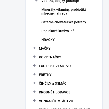
Vodítka, obojky, postroje
Minerály, vitamíny, probiotiká,
mliečne náhrady
Ostatné chovateľské potreby
Doplnkové krmivo iné
HRAČKY
MAČKY
KORYTNAČKY
EXOTICKÉ VTÁCTVO
FRETKY
ČINČILY a OSMÁCI
DROBNÉ HLODAVCE
VONKAJŠIE VTÁCTVO