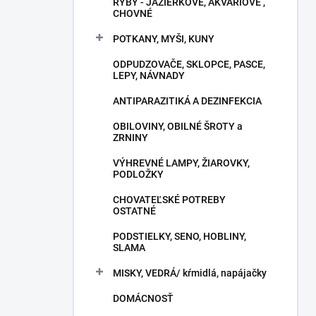
RYBY - JAZIERKOVÉ, AKVÁRIOVÉ ,
CHOVNÉ
POTKANY, MYŠI, KUNY
ODPUDZOVAČE, SKLOPCE, PASCE,
LEPY, NÁVNADY
ANTIPARAZITIKÁ A DEZINFEKCIA
OBILOVINY, OBILNÉ ŠROTY a
ZRNINY
VÝHREVNÉ LAMPY, ŽIAROVKY,
PODLOŽKY
CHOVATEĽSKÉ POTREBY
OSTATNÉ
PODSTIELKY, SENO, HOBLINY,
SLAMA
MISKY, VEDRÁ/ kŕmidlá, napájačky
DOMÁCNOSŤ