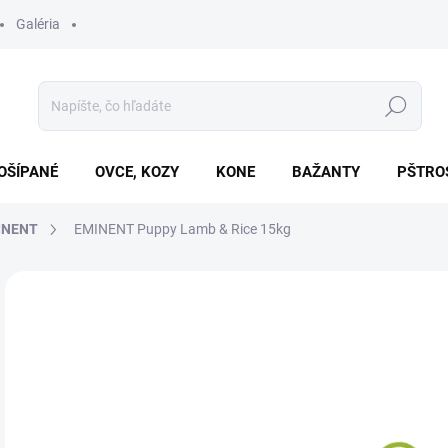
Galéria
Hľadať
OŠÍPANÉ
OVCE, KOZY
KONE
BAŽANTY
PŠTRO
INENT
EMINENT Puppy Lamb & Rice 15kg
Neohodnotené
Podrobnosti hodnotenia
ZNAČKA
€5
Jedn
NA 
cena