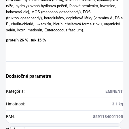
ryža, hydrolyzovaná hydinová pečeň, ľanové semienko, kvasnice,
kokosový olej, MOS (mannanoligosacharidy), FOS
(fruktooligosacharidy), betaglukány, doplnkové látky
(vitamíny A, D3 a
E, cholín-chlorid, L-karnitín, biotín, chelátová forma zinku, organický
selén, lyzín, metionín, Enterococcus faecium).
proteín 26 %, tuk 15 %
Dodatočné parametre
Kategória
:
EMINENT
Hmotnosť
:
3.1 kg
EAN
:
8591184001195