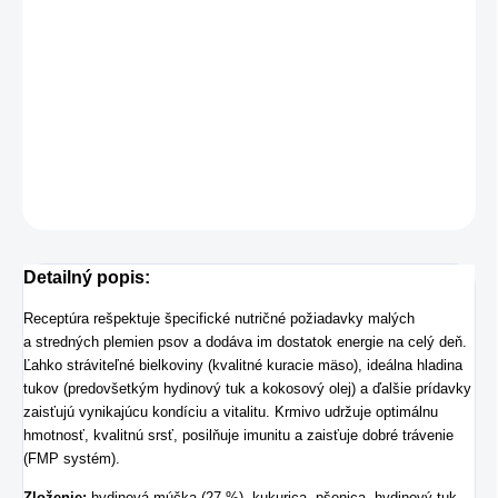
−
+
Pridať do košíka
Kompletné krmivo pre šteniatka, gravidné a kojace feny malých
a stredných plemien obsahujúce 75% proteínov živočísneho
pôvodu
DETAILNÉ INFORMÁCIE
OPÝTAŤ SA
STRÁŽIŤ
Detailný popis:
Receptúra rešpektuje špecifické nutričné požiadavky malých
a stredných plemien psov a dodáva im dostatok energie na celý deň.
Ľahko stráviteľné bielkoviny (kvalitné kuracie mäso), ideálna hladina
tukov (predovšetkým hydinový tuk a kokosový olej) a ďalšie prídavky
zaisťujú vynikajúcu kondíciu a vitalitu. Krmivo udržuje optimálnu
hmotnosť, kvalitnú srsť, posilňuje imunitu a zaisťuje dobré trávenie
(FMP systém).
Zloženie:
hydinová múčka (27 %), kukurica, pšenica, hydinový tuk,