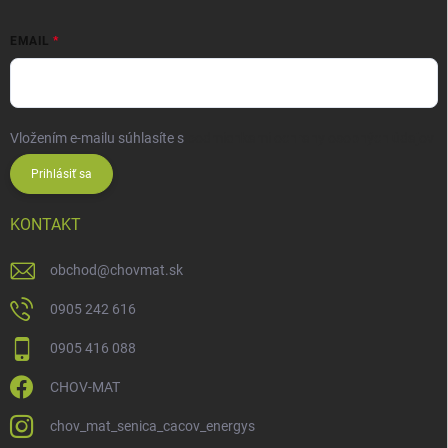
EMAIL
Vložením e-mailu súhlasíte s
podmienkami ochrany osobných údajov
Prihlásiť sa
KONTAKT
obchod
@
chovmat.sk
0905 242 616
0905 416 088
CHOV-MAT
chov_mat_senica_cacov_energys