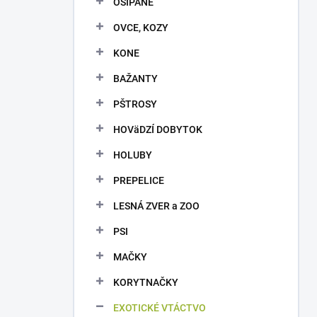
OŠÍPANÉ
e
l
OVCE, KOZY
KONE
BAŽANTY
PŠTROSY
HOVäDZÍ DOBYTOK
HOLUBY
PREPELICE
LESNÁ ZVER a ZOO
PSI
MAČKY
KORYTNAČKY
EXOTICKÉ VTÁCTVO