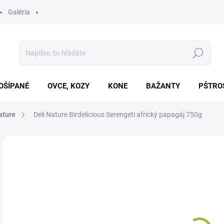
Galéria
Hľadať
OŠÍPANÉ
OVCE, KOZY
KONE
BAŽANTY
PŠTRO
ature
Deli Nature Birdelicious Serengeti africký papagáj 750g
Neohodnotené
Podrobnosti hodnotenia
ZNAČKA
€4
Jedn
SK
cena