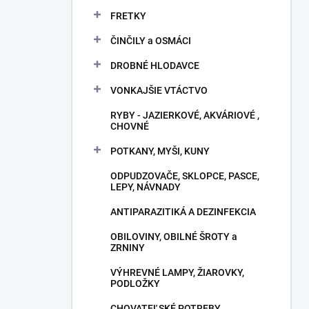
FRETKY
ČINČILY a OSMÁCI
DROBNÉ HLODAVCE
VONKAJŠIE VTÁCTVO
RYBY - JAZIERKOVÉ, AKVÁRIOVÉ ,
CHOVNÉ
POTKANY, MYŠI, KUNY
ODPUDZOVAČE, SKLOPCE, PASCE,
LEPY, NÁVNADY
ANTIPARAZITIKÁ A DEZINFEKCIA
OBILOVINY, OBILNÉ ŠROTY a
ZRNINY
VÝHREVNÉ LAMPY, ŽIAROVKY,
PODLOŽKY
CHOVATEĽSKÉ POTREBY