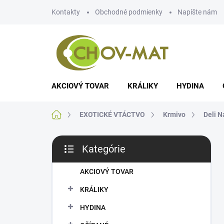
Prejsť
Kontakty
Obchodné podmienky
Napíšte nám
na
obsah
AKCIOVÝ TOVAR
KRÁLIKY
HYDINA
Domov
EXOTICKÉ VTÁCTVO
Krmivo
Deli N
B
Kategórie
o
Preskočiť
č
kategórie
n
AKCIOVÝ TOVAR
ý
KRÁLIKY
p
a
HYDINA
n