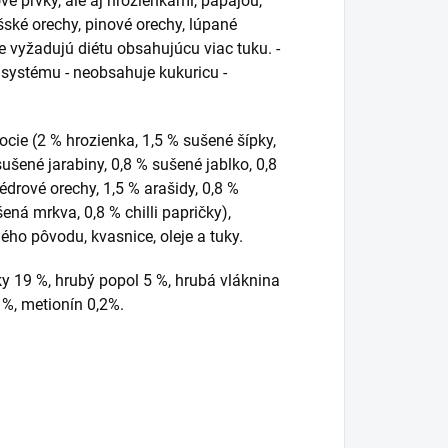
é prvky, ale aj hrozienkami, papájou,
ské orechy, pinové orechy, lúpané
e vyžadujú diétu obsahujúcu viac tuku. -
 systému - neobsahuje kukuricu -
ocie (2 % hrozienka, 1,5 % sušené šípky,
ušené jarabiny, 0,8 % sušené jablko, 0,8
drové orechy, 1,5 % arašidy, 0,8 %
ená mrkva, 0,8 % chilli papričky),
ného pôvodu, kvasnice, oleje a tuky.
uky 19 %, hrubý popol 5 %, hrubá vláknina
4 %, metionín 0,2%.