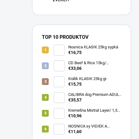
TOP 10 PRODUKTOV
Nosnica KLASIK 25kg sypká
€16,75
CD Beef & Rice 15kg/
Superpremium food
€33,06
Králik KLASIK 25kg gr.
€15,75
CALIBRA dog Premium ADULT
LARGE 12kg
€35,57
Kremelína Mistral Layer/ 1,5
kg vedro
€10,96
NOSNICA sy VIDIEK A
TRADÍCIA 20kg (1paleta/
€11,60
45ks)