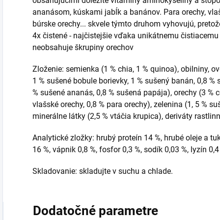
obsahujúcimi dôležité vitamíny aminokyseliny a stopov
ananásom, kúskami jabĺk a banánov. Para orechy, vlaš
búrske orechy... skvele týmto druhom vyhovujú, pretož
4x čistené - najčistejšie vďaka unikátnemu čistiacemu
neobsahuje škrupiny orechov
Zloženie: semienka (1 % chia, 1 % quinoa), obilniny, ov
1 % sušené bobule borievky, 1 % sušený banán, 0,8 % s
% sušené ananás, 0,8 % sušená papája), orechy (3 % cé
vlašské orechy, 0,8 % para orechy), zelenina (1, 5 % suš
minerálne látky (2,5 % vtáčia krupica), deriváty rastlin
Analytické zložky: hrubý proteín 14 %, hrubé oleje a t
16 %, vápnik 0,8 %, fosfor 0,3 %, sodík 0,03 %, lyzín 0,
Skladovanie: skladujte v suchu a chlade.
Dodatočné parametre