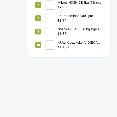
Mikros NOSNICE 1kg (12ks/
1kartón)
€2,98
BK Protamino QQRQ pre
nosnice 5kg SANO
€8,74
Nosnica KLASIK 10kg sypká
€6,80
KRÁLIK bez kokc. VIDIEK A
TRADÍCIA 20kg (1paleta/
€10,80
51ks)