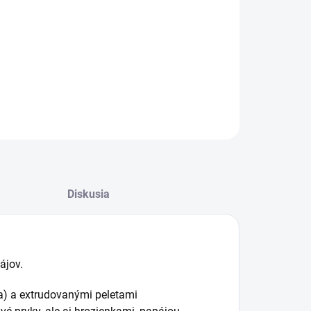
−
+
Pridať do košíka
africké papagáje - 4 druhy orechov, ovocie, zrniny
ILNÉ INFORMÁCIE
OPÝTAŤ SA
STRÁŽIŤ
Diskusia
ájov.
a) a extrudovanými peletami