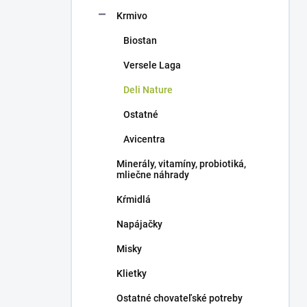
Krmivo
Biostan
Versele Laga
Deli Nature
Ostatné
Avicentra
Minerály, vitamíny, probiotiká,
mliečne náhrady
Kŕmidlá
Napájačky
Misky
Klietky
Ostatné chovateľské potreby