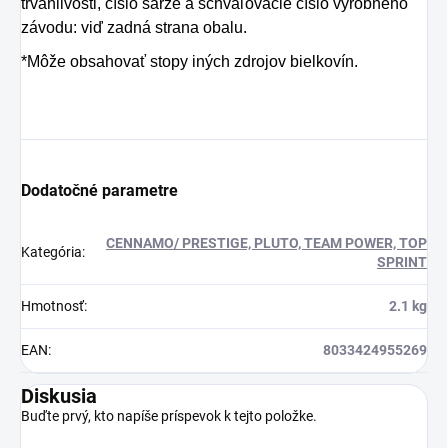
trvanlivosti, číslo šarže a schvaľovacie číslo výrobného
závodu: viď zadná strana obalu.
*Môže obsahovať stopy iných zdrojov bielkovín.
Dodatočné parametre
CENNAMO/ PRESTIGE, PLUTO, TEAM POWER, TOP
Kategória
:
SPRINT
Hmotnosť
:
2.1 kg
EAN
:
8033424955269
Diskusia
Buďte prvý, kto napíše príspevok k tejto položke.