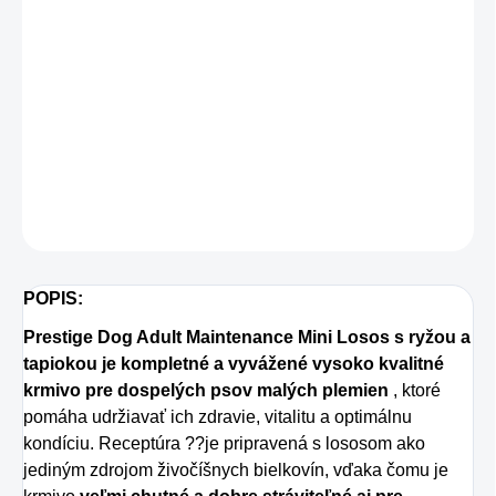
−
+
Pridať do košíka
Prestige Dog Adult Maintenance Mini Losos s ryžou a tapiokou je
kompletné a vyvážené vysoko kvalitné krmivo pre dospelých psov
malých plemien
DETAILNÉ INFORMÁCIE
OPÝTAŤ SA
STRÁŽIŤ
POPIS:
Prestige Dog Adult Maintenance Mini Losos s ryžou a
tapiokou je kompletné a vyvážené vysoko kvalitné
krmivo pre dospelých psov malých plemien
, ktoré
pomáha udržiavať ich zdravie, vitalitu a optimálnu
kondíciu. Receptúra ??je pripravená s lososom ako
jediným zdrojom živočíšnych bielkovín, vďaka čomu je