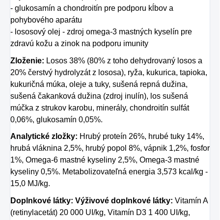
- glukosamín a chondroitín pre podporu kĺbov a
pohybového aparátu
- lososový olej - zdroj omega-3 mastných kyselín pre
zdravú kožu a zinok na podporu imunity
Zloženie:
Losos 38% (80% z toho dehydrovaný losos a
20% čerstvý hydrolyzát z lososa), ryža, kukurica, tapioka,
kukuričná múka, oleje a tuky, sušená repná dužina,
sušená čakanková dužina (zdroj inulín), los sušená
múčka z strukov karobu, minerály, chondroitín sulfát
0,06%, glukosamín 0,05%.
Analytické zložky:
Hrubý proteín 26%, hrubé tuky 14%,
hrubá vláknina 2,5%, hrubý popol 8%, vápnik 1,2%, fosfor
1%, Omega-6 mastné kyseliny 2,5%, Omega-3 mastné
kyseliny 0,5%. Metabolizovateľná energia 3,573 kcal/kg -
15,0 MJ/kg.
Doplnkové látky: Výživové doplnkové látky:
Vitamín A
(retinylacetát) 20 000 UI/kg, Vitamín D3 1 400 UI/kg,