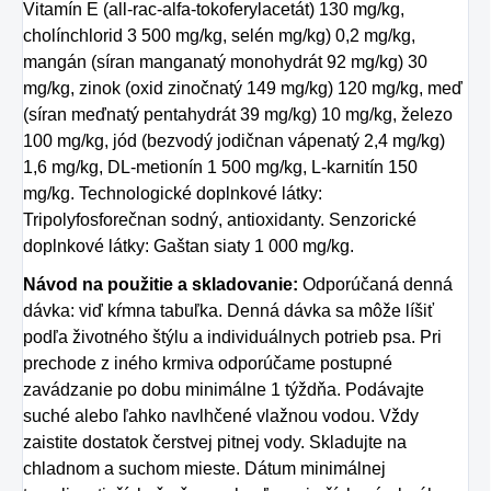
Vitamín E (all-rac-alfa-tokoferylacetát) 130 mg/kg,
cholínchlorid 3 500 mg/kg, selén mg/kg) 0,2 mg/kg,
mangán (síran manganatý monohydrát 92 mg/kg) 30
mg/kg, zinok (oxid zinočnatý 149 mg/kg) 120 mg/kg, meď
(síran meďnatý pentahydrát 39 mg/kg) 10 mg/kg, železo
100 mg/kg, jód (bezvodý jodičnan vápenatý 2,4 mg/kg)
1,6 mg/kg, DL-metionín 1 500 mg/kg, L-karnitín 150
mg/kg. Technologické doplnkové látky:
Tripolyfosforečnan sodný, antioxidanty. Senzorické
doplnkové látky: Gaštan siaty 1 000 mg/kg.
Návod na použitie a skladovanie:
Odporúčaná denná
dávka: viď kŕmna tabuľka. Denná dávka sa môže líšiť
podľa životného štýlu a individuálnych potrieb psa. Pri
prechode z iného krmiva odporúčame postupné
zavádzanie po dobu minimálne 1 týždňa. Podávajte
suché alebo ľahko navlhčené vlažnou vodou. Vždy
zaistite dostatok čerstvej pitnej vody. Skladujte na
chladnom a suchom mieste. Dátum minimálnej