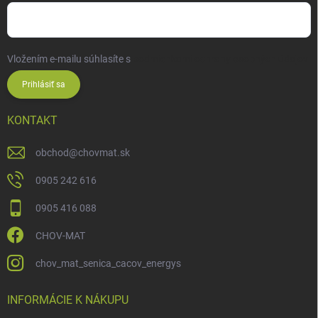
Vložením e-mailu súhlasíte s
podmienkami ochrany osobných údajov
Prihlásiť sa
KONTAKT
obchod
@
chovmat.sk
0905 242 616
0905 416 088
CHOV-MAT
chov_mat_senica_cacov_energys
INFORMÁCIE K NÁKUPU