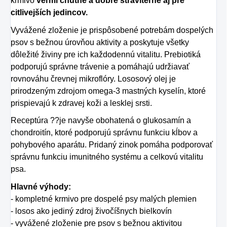
krmivo
veľmi chutné a dobre stráviteľné aj pre
citlivejších jedincov.
Vyvážené zloženie je prispôsobené potrebám dospelých
psov s bežnou úrovňou aktivity a poskytuje všetky
dôležité živiny pre ich každodennú vitalitu. Prebiotiká
podporujú správne trávenie a pomáhajú udržiavať
rovnováhu črevnej mikroflóry. Lososový olej je
prirodzeným zdrojom omega-3 mastných kyselín, ktoré
prispievajú k zdravej koži a lesklej srsti.
Receptúra ??je navyše obohatená o glukosamín a
chondroitín, ktoré podporujú správnu funkciu kĺbov a
pohybového aparátu. Pridaný zinok pomáha podporovať
správnu funkciu imunitného systému a celkovú vitalitu
psa.
Hlavné výhody:
- kompletné krmivo pre dospelé psy malých plemien
- losos ako jediný zdroj živočíšnych bielkovín
- vyvážené zloženie pre psov s bežnou aktivitou