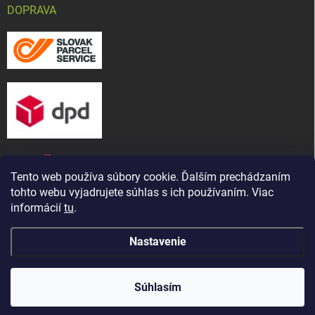
DOPRAVA
Tento web používa súbory cookie. Ďalším prechádzaním
tohto webu vyjadrujete súhlas s ich používaním. Viac
informácií
tu
.
Nastavenie
Copyright 2026
CHOV-MAT, s. r. o.
. Všetky práva vyhradené.
Upraviť
Naša predajňa bola presťahovaná ! Nájdete nás na novej
nastavenie cookies
adrese: ul. Martina Bartoňa 5421/ 7A, Senica - Čáčov
Súhlasím
(známe ako Pánska cesta)
Vytvoril Shoptet