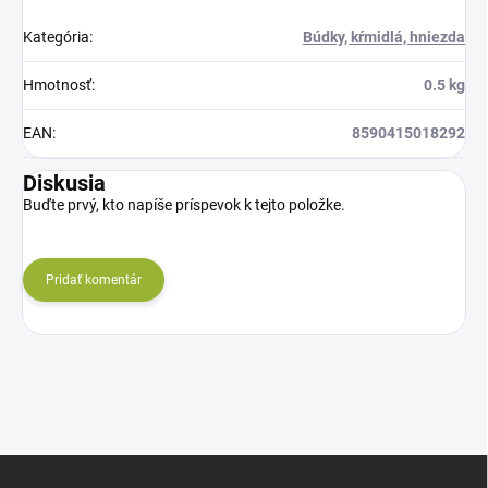
Kategória
:
Búdky, kŕmidlá, hniezda
Hmotnosť
:
0.5 kg
EAN
:
8590415018292
Diskusia
Buďte prvý, kto napíše príspevok k tejto položke.
Pridať komentár
Z