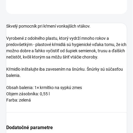
OPÝTAŤ SA
STRÁŽIŤ
Skvelý pomocník pri kŕmení vonkajších vtákov.
Vyrobené z odolného plastu, ktorý vydrží mnoho rokov a
predovšetkým - plastové kŕmidlá sú hygienické vďaka tomu, že ich
možno dobre a ľahko vyčistiť od šupiek semienok, trusu a ďalších
nečistôt, kvôli ktorým sa môžu šíriť vtáčie choroby.
Kŕmidlo inštalujte iba zavesením na šnúrku. Šnúrky sú súčasťou
balenia.
Obsah balenia: 1× krmítko na sypkú zmes
Objem zásobníka: 0,55 l
Farba: zelená
Dodatočné parametre