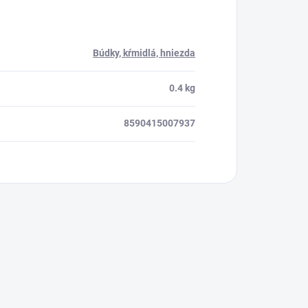
Búdky, kŕmidlá, hniezda
0.4 kg
8590415007937