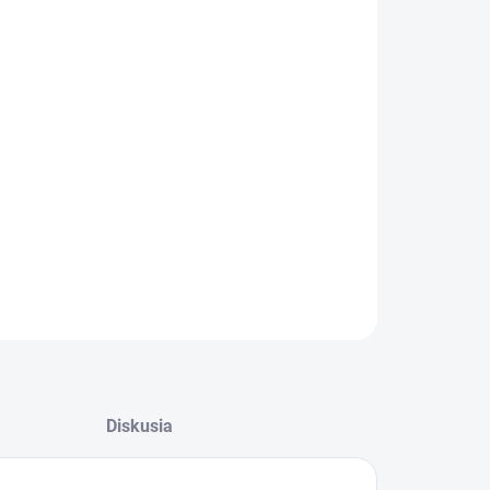
−
+
Pridať do košíka
stové kŕmidlo pre vtáčiky/ Plastová búdka pre
čiky
ILNÉ INFORMÁCIE
OPÝTAŤ SA
STRÁŽIŤ
Diskusia