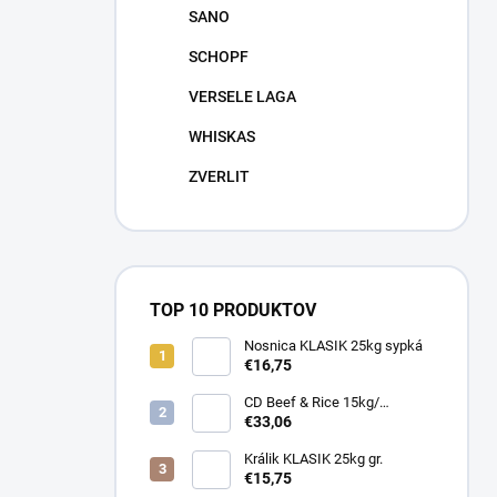
SANO
SCHOPF
VERSELE LAGA
WHISKAS
ZVERLIT
TOP 10 PRODUKTOV
Nosnica KLASIK 25kg sypká
€16,75
CD Beef & Rice 15kg/
Superpremium food
€33,06
Králik KLASIK 25kg gr.
€15,75