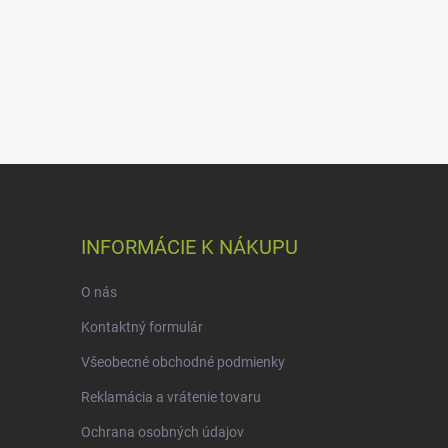
INFORMÁCIE K NÁKUPU
O nás
Kontaktný formulár
Všeobecné obchodné podmienky
Reklamácia a vrátenie tovaru
Ochrana osobných údajov