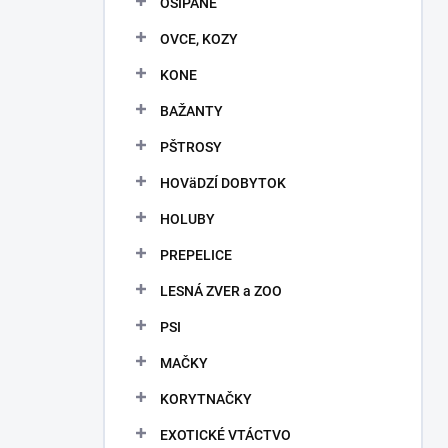
OŠÍPANÉ
e
l
OVCE, KOZY
KONE
BAŽANTY
PŠTROSY
HOVäDZÍ DOBYTOK
HOLUBY
PREPELICE
LESNÁ ZVER a ZOO
PSI
MAČKY
KORYTNAČKY
EXOTICKÉ VTÁCTVO