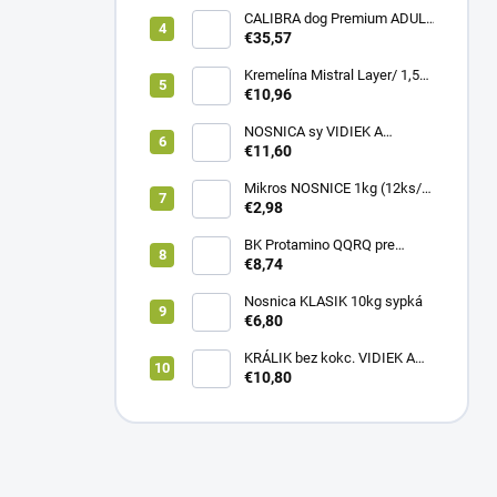
CALIBRA dog Premium ADULT
LARGE 12kg
€35,57
Kremelína Mistral Layer/ 1,5
kg vedro
€10,96
NOSNICA sy VIDIEK A
TRADÍCIA 20kg (1paleta/
€11,60
45ks)
Mikros NOSNICE 1kg (12ks/
1kartón)
€2,98
BK Protamino QQRQ pre
nosnice 5kg SANO
€8,74
Nosnica KLASIK 10kg sypká
€6,80
KRÁLIK bez kokc. VIDIEK A
TRADÍCIA 20kg (1paleta/
€10,80
51ks)