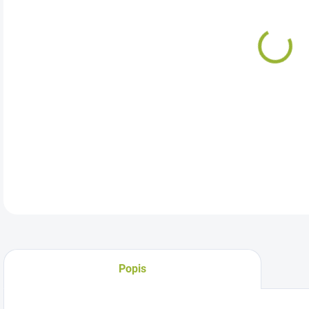
Pla
vtá
DETA
Popis