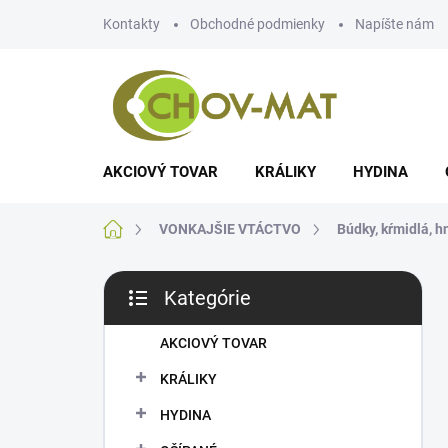
Prejsť
Kontakty
Obchodné podmienky
Napíšte nám
na
obsah
AKCIOVÝ TOVAR
KRÁLIKY
HYDINA
Domov
VONKAJŠIE VTÁCTVO
Búdky, kŕmidlá, h
B
Kategórie
o
Preskočiť
č
kategórie
n
AKCIOVÝ TOVAR
ý
KRÁLIKY
p
a
HYDINA
n