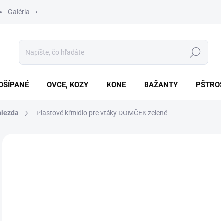
Galéria
Hľadať
OŠÍPANÉ
OVCE, KOZY
KONE
BAŽANTY
PŠTRO
niezda
Plastové kŕmidlo pre vtáky DOMČEK zelené
Neohodnotené
Podrobnosti hodnotenia
€1
Jedn
SK
cena