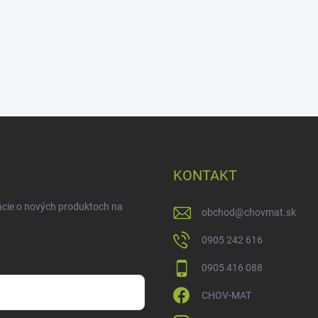
KONTAKT
ácie o nových produktoch na
obchod
@
chovmat.sk
0905 242 616
0905 416 088
CHOV-MAT