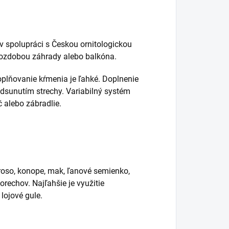
 v spolupráci s Českou ornitologickou
 ozdobou záhrady alebo balkóna.
plňovanie kŕmenia je ľahké. Doplnenie
dsunutím strechy. Variabilný systém
č alebo zábradlie.
roso, konope, mak, ľanové semienko,
rechov. Najľahšie je využitie
lojové gule.