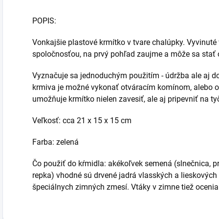
POPIS:
Vonkajšie plastové krmítko v tvare chalúpky. Vyvinuté
spoločnosťou, na prvý pohľad zaujme a môže sa stať
Vyznačuje sa jednoduchým použitím - údržba ale aj do
krmiva je možné vykonať otváracím komínom, alebo o
umožňuje krmítko nielen zavesiť, ale aj pripevniť na ty
Veľkosť: cca 21 x 15 x 15 cm
Farba: zelená
Čo použiť do kŕmidla: akékoľvek semená (slnečnica, p
repka) vhodné sú drvené jadrá vlasských a lieskových o
špeciálnych zimných zmesí. Vtáky v zimne tiež ocenia 