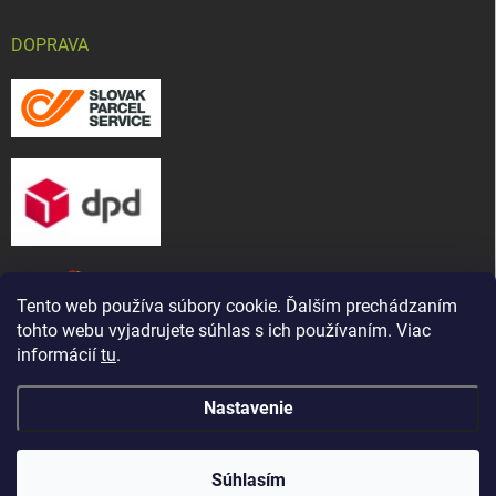
DOPRAVA
Tento web používa súbory cookie. Ďalším prechádzaním
tohto webu vyjadrujete súhlas s ich používaním. Viac
informácií
tu
.
Nastavenie
Copyright 2026
CHOV-MAT, s. r. o.
. Všetky práva vyhradené.
Upraviť
Naša predajňa bola presťahovaná ! Nájdete nás na novej
nastavenie cookies
adrese: ul. Martina Bartoňa 5421/ 7A, Senica - Čáčov
Súhlasím
(známe ako Pánska cesta)