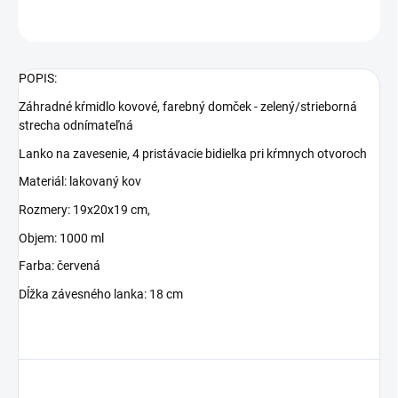
OPÝTAŤ SA
STRÁŽIŤ
POPIS:
Záhradné kŕmidlo kovové, farebný domček - zelený/strieborná
strecha odnímateľná
Lanko na zavesenie, 4 pristávacie bidielka pri kŕmnych otvoroch
Materiál: lakovaný kov
Rozmery: 19x20x19 cm,
Objem: 1000 ml
Farba: červená
Dĺžka závesného lanka: 18 cm