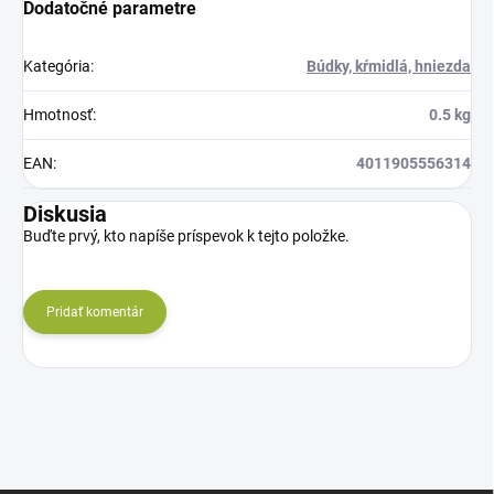
Dodatočné parametre
Kategória
:
Búdky, kŕmidlá, hniezda
Hmotnosť
:
0.5 kg
EAN
:
4011905556314
Diskusia
Buďte prvý, kto napíše príspevok k tejto položke.
Pridať komentár