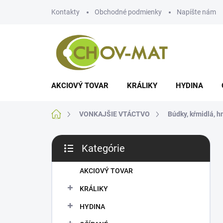
Prejsť
Kontakty
Obchodné podmienky
Napíšte nám
na
obsah
AKCIOVÝ TOVAR
KRÁLIKY
HYDINA
Domov
VONKAJŠIE VTÁCTVO
Búdky, kŕmidlá, h
B
Kategórie
o
Preskočiť
č
kategórie
n
AKCIOVÝ TOVAR
ý
KRÁLIKY
p
a
HYDINA
n