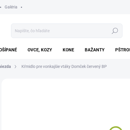
Galéria
Hľadať
OŠÍPANÉ
OVCE, KOZY
KONE
BAŽANTY
PŠTRO
niezda
Kŕmidlo pre vonkajšie vtáky Domček červený BP
Neohodnotené
Podrobnosti hodnotenia
€1
Jedn
SK
cena