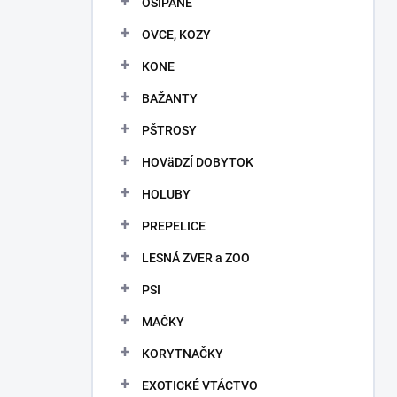
OŠÍPANÉ
e
l
OVCE, KOZY
KONE
BAŽANTY
PŠTROSY
HOVäDZÍ DOBYTOK
HOLUBY
PREPELICE
LESNÁ ZVER a ZOO
PSI
MAČKY
KORYTNAČKY
EXOTICKÉ VTÁCTVO