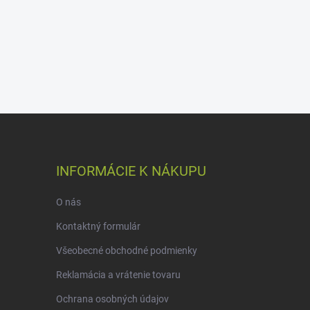
INFORMÁCIE K NÁKUPU
O nás
Kontaktný formulár
Všeobecné obchodné podmienky
Reklamácia a vrátenie tovaru
Ochrana osobných údajov