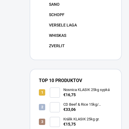
SANO
SCHOPF
VERSELE LAGA
WHISKAS
ZVERLIT
TOP 10 PRODUKTOV
Nosnica KLASIK 25kg sypká
€16,75
CD Beef & Rice 15kg/
Superpremium food
€33,06
Králik KLASIK 25kg gr.
€15,75