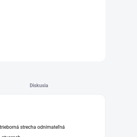
−
+
Pridať do košíka
radné krmidlo kovové, farebný domček
ILNÉ INFORMÁCIE
OPÝTAŤ SA
STRÁŽIŤ
Diskusia
trieborná strecha odnímateľná