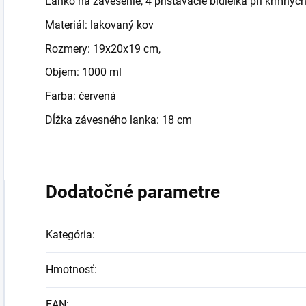
Lanko na zavesenie, 4 pristávacie bidielka pri kŕmnyc
Materiál: lakovaný kov
Rozmery: 19x20x19 cm,
Objem: 1000 ml
Farba: červená
Dĺžka závesného lanka: 18 cm
Dodatočné parametre
Kategória
:
Hmotnosť
:
EAN
: