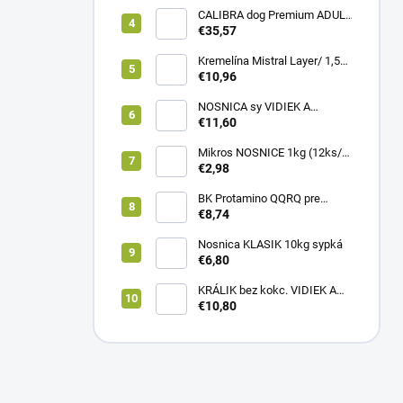
CALIBRA dog Premium ADULT
LARGE 12kg
€35,57
Kremelína Mistral Layer/ 1,5
kg vedro
€10,96
NOSNICA sy VIDIEK A
TRADÍCIA 20kg (1paleta/
€11,60
45ks)
Mikros NOSNICE 1kg (12ks/
1kartón)
€2,98
BK Protamino QQRQ pre
nosnice 5kg SANO
€8,74
Nosnica KLASIK 10kg sypká
€6,80
KRÁLIK bez kokc. VIDIEK A
TRADÍCIA 20kg (1paleta/
€10,80
51ks)