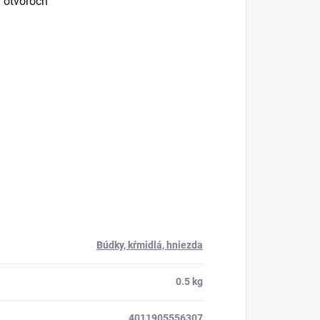
h otvoroch
Búdky, kŕmidlá, hniezda
0.5 kg
4011905556307