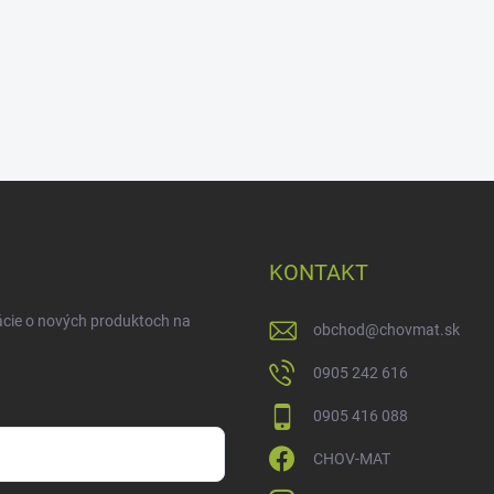
KONTAKT
ácie o nových produktoch na
obchod
@
chovmat.sk
0905 242 616
0905 416 088
CHOV-MAT