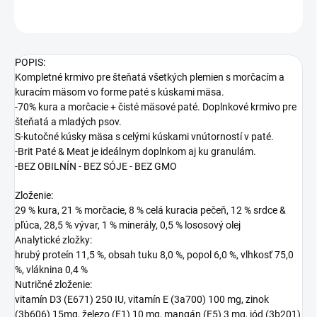
OPÝTAŤ SA
STRÁŽIŤ
POPIS:
Kompletné krmivo pre šteňatá všetkých plemien s morčacím a
kuracím mäsom vo forme paté s kúskami mäsa.
-70% kura a morčacie + čisté mäsové paté. Doplnkové krmivo pre
šteňatá a mladých psov.
S-kutočné kúsky mäsa s celými kúskami vnútorností v paté.
-Brit Paté & Meat je ideálnym doplnkom aj ku granulám.
-BEZ OBILNÍN - BEZ SÓJE - BEZ GMO
Zloženie:
29 % kura, 21 % morčacie, 8 % celá kuracia pečeň, 12 % srdce &
pľúca, 28,5 % vývar, 1 % minerály, 0,5 % lososový olej
Analytické zložky:
hrubý proteín 11,5 %, obsah tuku 8,0 %, popol 6,0 %, vlhkosť 75,0
%, vláknina 0,4 %
Nutričné zloženie:
vitamín D3 (E671) 250 IU, vitamín E (3a700) 100 mg, zinok
(3b606) 15mg, železo (E1) 10 mg, mangán (E5) 3 mg, jód (3b201)