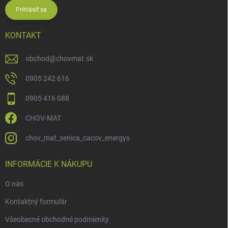
Prihlásiť sa
KONTAKT
obchod
@
chovmat.sk
0905 242 616
0905 416 088
CHOV-MAT
chov_mat_senica_cacov_energys
INFORMÁCIE K NÁKUPU
O nás
Kontaktný formulár
Všeobecné obchodné podmienky