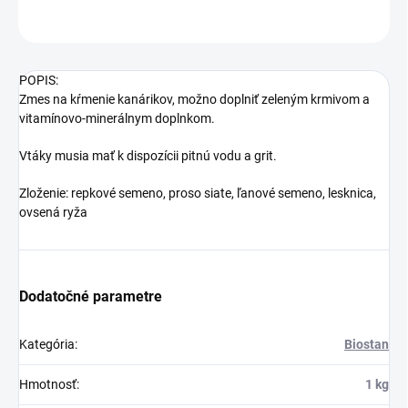
OPÝTAŤ SA
STRÁŽIŤ
POPIS:
Zmes na kŕmenie kanárikov, možno doplniť zeleným krmivom a
vitamínovo-minerálnym doplnkom.
Vtáky musia mať k dispozícii pitnú vodu a grit.
Zloženie: repkové semeno, proso siate, ľanové semeno, lesknica,
ovsená ryža
Dodatočné parametre
Kategória
:
Biostan
Hmotnosť
:
1 kg