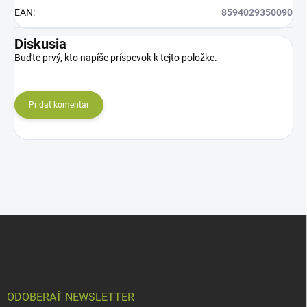
EAN
:
8594029350090
Diskusia
Buďte prvý, kto napíše príspevok k tejto položke.
Pridať komentár
Z
á
p
ä
t
i
ODOBERAŤ NEWSLETTER