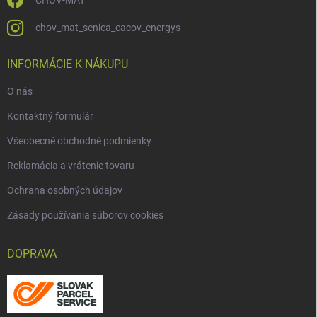
CHOV-MAT
chov_mat_senica_cacov_energys
INFORMÁCIE K NÁKUPU
O nás
Kontaktný formulár
Všeobecné obchodné podmienky
Reklamácia a vrátenie tovaru
Ochrana osobných údajov
Zásady používania súborov cookies
DOPRAVA