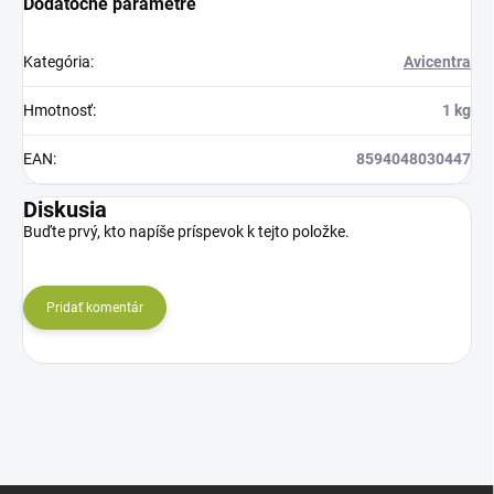
Dodatočné parametre
Kategória
:
Avicentra
Hmotnosť
:
1 kg
EAN
:
8594048030447
Diskusia
Buďte prvý, kto napíše príspevok k tejto položke.
Pridať komentár