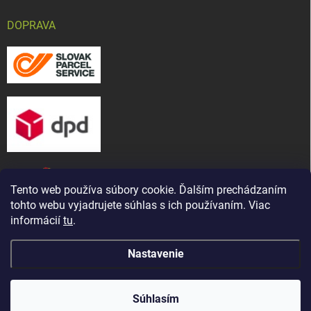
DOPRAVA
Tento web používa súbory cookie. Ďalším prechádzaním
tohto webu vyjadrujete súhlas s ich používaním. Viac
informácií
tu
.
Nastavenie
Copyright 2026
CHOV-MAT, s. r. o.
. Všetky práva vyhradené.
Upraviť
Naša predajňa bola presťahovaná ! Nájdete nás na novej
nastavenie cookies
adrese: ul. Martina Bartoňa 5421/ 7A, Senica - Čáčov
Súhlasím
(známe ako Pánska cesta)