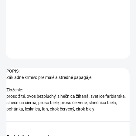
−
+
Pridať do košíka
Základné krmivo pre malé a stredné papagáje
DETAILNÉ INFORMÁCIE
OPÝTAŤ SA
STRÁŽIŤ
POPIS:
Základné krmivo pre malé a stredné papagáje.
Zloženie:
proso žlté, ovos bezpluchý, slnečnica žíhaná, svetlice farbiarska,
slnečnica čierna, proso biele, proso červené, slnečnica biela,
pohánka, lesknica, ľan, cirok červený, cirok biely